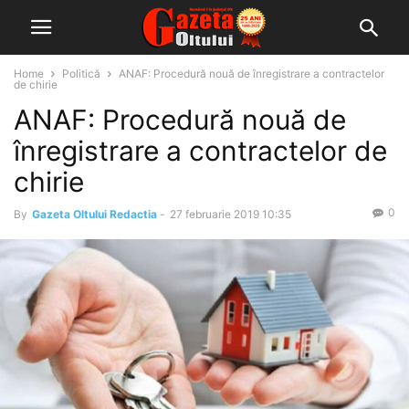
Home
Politică
ANAF: Procedură nouă de înregistrare a contractelor
de chirie
ANAF: Procedură nouă de
înregistrare a contractelor de
chirie
0
By
Gazeta Oltului Redactia
-
27 februarie 2019 10:35