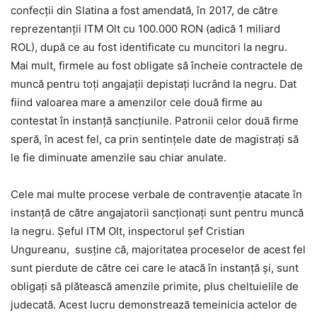
confecții din Slatina a fost amendată, în 2017, de către
reprezentanții ITM Olt cu 100.000 RON (adică 1 miliard
ROL), după ce au fost identificate cu muncitori la negru.
Mai mult, firmele au fost obligate să încheie contractele de
muncă pentru toţi angajaţii depistaţi lucrând la negru. Dat
fiind valoarea mare a amenzilor cele două firme au
contestat în instanță sancțiunile. Patronii celor două firme
speră, în acest fel, ca prin sentinţele date de magistrați să
le fie diminuate amenzile sau chiar anulate.
Cele mai multe procese verbale de contravenţie atacate în
instanţă de către angajatorii sancţionaţi sunt pentru muncă
la negru. Șeful ITM Olt, inspectorul şef Cristian
Ungureanu, susține că, majoritatea proceselor de acest fel
sunt pierdute de către cei care le atacă în instanţă şi, sunt
obligaţi să plătească amenzile primite, plus cheltuielile de
judecată. Acest lucru demonstrează temeinicia actelor de