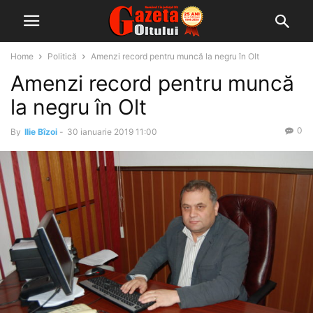
Home
Politică
Amenzi record pentru muncă la negru în Olt
Amenzi record pentru muncă
la negru în Olt
0
By
Ilie Bîzoi
-
30 ianuarie 2019 11:00