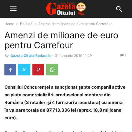
Home
Politică
Amenzi de milioane de euro pentru Carrefour
Amenzi de milioane de euro
pentru Carrefour
0
By
Gazeta Oltului Redactia
-
31 ianuarie 2019 11:29
Consiliul Concurenței a sancționat şapte companii active
pe piața comercializării produselor alimentare din
România (3 retaileri și 4 furnizori ai acestora) cu amenzi
în valoare totală de 87.713.336 lei (aprox. 18,8 milioane
euro).