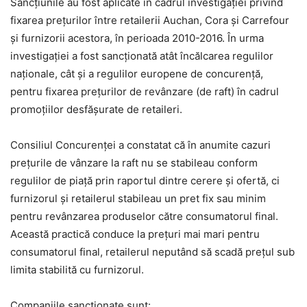
Sancțiunile au fost aplicate în cadrul investigației privind
fixarea prețurilor între retailerii Auchan, Cora și Carrefour
și furnizorii acestora, în perioada 2010-2016. În urma
investigației a fost sancționată atât încălcarea regulilor
naționale, cât și a regulilor europene de concurență,
pentru fixarea prețurilor de revânzare (de raft) în cadrul
promoțiilor desfășurate de retaileri.
Consiliul Concurenţei a constatat că în anumite cazuri
preţurile de vânzare la raft nu se stabileau conform
regulilor de piaţă prin raportul dintre cerere şi ofertă, ci
furnizorul şi retailerul stabileau un pret fix sau minim
pentru revânzarea produselor către consumatorul final.
Această practică conduce la preţuri mai mari pentru
consumatorul final, retailerul neputând să scadă preţul sub
limita stabilită cu furnizorul.
Companiile sancționate sunt: