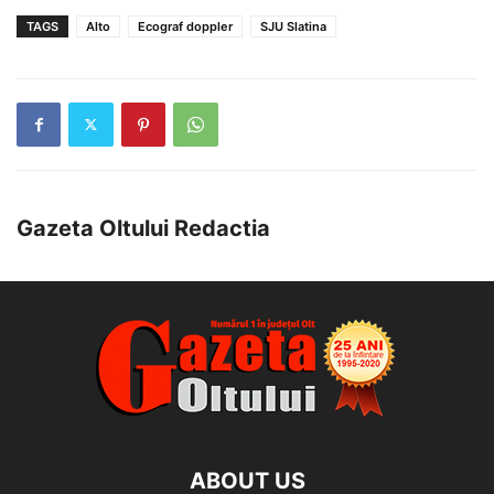
TAGS
Alto
Ecograf doppler
SJU Slatina
Gazeta Oltului Redactia
ABOUT US