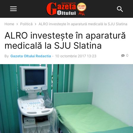
Home
Politică
ALRO investește în aparatură medicală la SJU Slatina
ALRO investește în aparatură
medicală la SJU Slatina
0
By
Gazeta Oltului Redactia
-
10 octombrie 2017 13:23