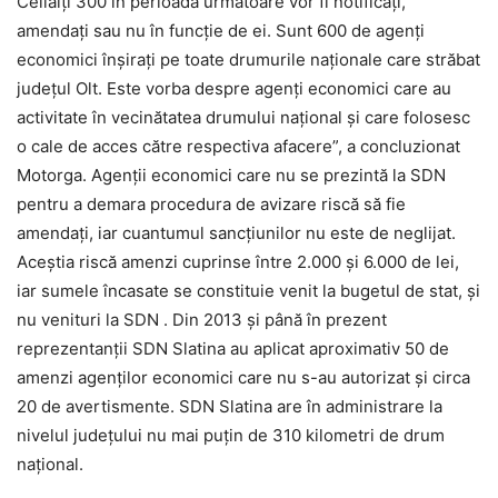
Ceilalţi 300 în perioada următoare vor fi notificaţi,
amendaţi sau nu în funcţie de ei. Sunt 600 de agenţi
economici înşiraţi pe toate drumurile naţionale care străbat
judeţul Olt. Este vorba despre agenţi economici care au
activitate în vecinătatea drumului naţional şi care folosesc
o cale de acces către respectiva afacere”, a concluzionat
Motorga. Agenții economici care nu se prezintă la SDN
pentru a demara procedura de avizare riscă să fie
amendați, iar cuantumul sancțiunilor nu este de neglijat.
Aceștia riscă amenzi cuprinse între 2.000 şi 6.000 de lei,
iar sumele încasate se constituie venit la bugetul de stat, și
nu venituri la SDN . Din 2013 şi până în prezent
reprezentanții SDN Slatina au aplicat aproximativ 50 de
amenzi agenților economici care nu s-au autorizat și circa
20 de avertismente. SDN Slatina are în administrare la
nivelul județului nu mai puțin de 310 kilometri de drum
naţional.