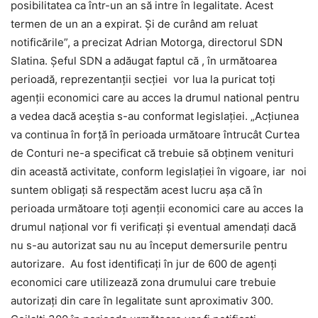
posibilitatea ca într-un an să intre în legalitate. Acest
termen de un an a expirat. Şi de curând am reluat
notificările”, a precizat Adrian Motorga, directorul SDN
Slatina. Șeful SDN a adăugat faptul că , în următoarea
perioadă, reprezentanții secției vor lua la puricat toți
agenții economici care au acces la drumul national pentru
a vedea dacă aceștia s-au conformat legislației. „Acţiunea
va continua în forţă în perioada următoare întrucât Curtea
de Conturi ne-a specificat că trebuie să obţinem venituri
din această activitate, conform legislaţiei în vigoare, iar noi
suntem obligaţi să respectăm acest lucru aşa că în
perioada următoare toţi agenţii economici care au acces la
drumul naţional vor fi verificaţi şi eventual amendaţi dacă
nu s-au autorizat sau nu au început demersurile pentru
autorizare. Au fost identificaţi în jur de 600 de agenţi
economici care utilizează zona drumului care trebuie
autorizaţi din care în legalitate sunt aproximativ 300.