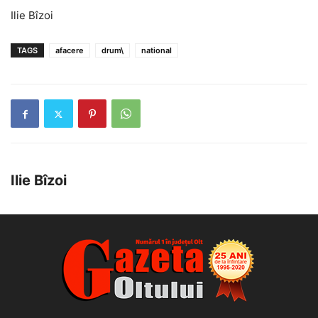
Ilie Bîzoi
TAGS
afacere
drum\
national
Ilie Bîzoi