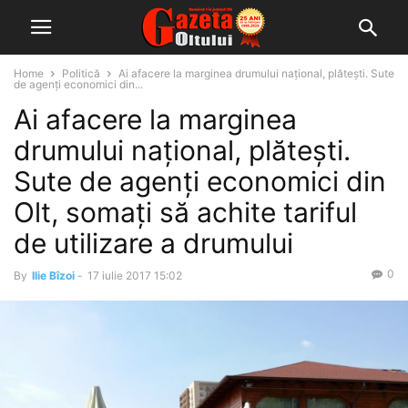
Home
Politică
Ai afacere la marginea drumului naţional, plăteşti. Sute
de agenţi economici din...
Ai afacere la marginea
drumului naţional, plăteşti.
Sute de agenţi economici din
Olt, somaţi să achite tariful
de utilizare a drumului
0
By
Ilie Bîzoi
-
17 iulie 2017 15:02