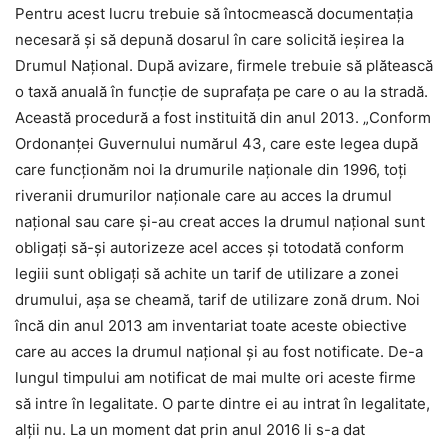
Pentru acest lucru trebuie să întocmească documentația
necesară și să depună dosarul în care solicită ieșirea la
Drumul Național. După avizare, firmele trebuie să plătească
o taxă anuală în funcție de suprafața pe care o au la stradă.
Această procedură a fost instituită din anul 2013. „Conform
Ordonanţei Guvernului numărul 43, care este legea după
care funcţionăm noi la drumurile naţionale din 1996, toţi
riveranii drumurilor naţionale care au acces la drumul
naţional sau care şi-au creat acces la drumul naţional sunt
obligaţi să-şi autorizeze acel acces şi totodată conform
legiii sunt obligaţi să achite un tarif de utilizare a zonei
drumului, aşa se cheamă, tarif de utilizare zonă drum. Noi
încă din anul 2013 am inventariat toate aceste obiective
care au acces la drumul naţional şi au fost notificate. De-a
lungul timpului am notificat de mai multe ori aceste firme
să intre în legalitate. O parte dintre ei au intrat în legalitate,
alţii nu. La un moment dat prin anul 2016 li s-a dat