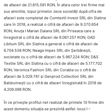
de afaceri de 21.815.591 RON. În afara celor trei firme mai
sus amintite, topul primelor zece societăți după cifra de
afaceri este completat de Comtextil Invest SRL din Slatina
care în 2018, a realizat o cifră de afaceri de 9.370.654
RON; Anuța I Marian Daiana SRL din Priseaca care a
înregistrat o cifră de afaceri de 9.067.257 RON; GAD
Libitum SRL din Slatina a generat o cifră de afaceri de
6.704.538 RON; Neaga Impex SRL din Șerbănești,
societate cu o cifră de afaceri de 5.967.224 RON; D&S
Textile SRL din Slatina cu o cifră de afaceri de 5.177.702
RON; Veronica Fashion SRL din Corabia cu o cifră de
afaceri de 5.029.761 și Genprod Collection SRL din
Baldovinești cu o cifră de afaceri înregistrată în 2018 de
4.209.098 RON.
În ce privește profitul net realizat de primele 10 firme din
acest domeniu situația se prezintă astfel: locul I –