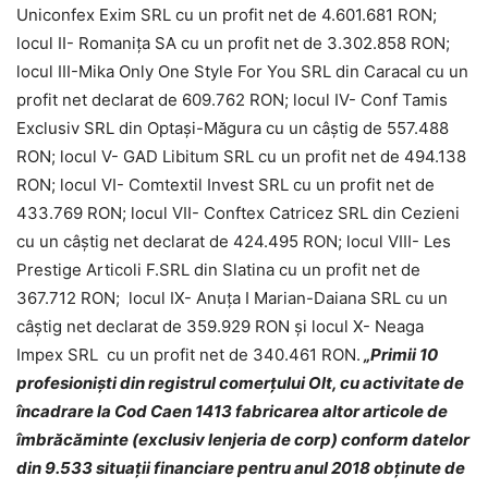
Uniconfex Exim SRL cu un profit net de 4.601.681 RON;
locul II- Romanița SA cu un profit net de 3.302.858 RON;
locul III-Mika Only One Style For You SRL din Caracal cu un
profit net declarat de 609.762 RON; locul IV- Conf Tamis
Exclusiv SRL din Optași-Măgura cu un câștig de 557.488
RON; locul V- GAD Libitum SRL cu un profit net de 494.138
RON; locul VI- Comtextil Invest SRL cu un profit net de
433.769 RON; locul VII- Conftex Catricez SRL din Cezieni
cu un câștig net declarat de 424.495 RON; locul VIII- Les
Prestige Articoli F.SRL din Slatina cu un profit net de
367.712 RON; locul IX- Anuța I Marian-Daiana SRL cu un
câștig net declarat de 359.929 RON și locul X- Neaga
Impex SRL cu un profit net de 340.461 RON.
„Primii 10
profesioniști din registrul comerțului Olt, cu activitate de
încadrare la Cod Caen 1413 fabricarea altor articole de
îmbrăcăminte (exclusiv lenjeria de corp) conform datelor
din 9.533 situații financiare pentru anul 2018 obținute de