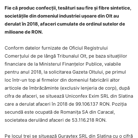
Fie că produc confecții, tesături sau fire și fibre sintetice,
societățile din domeniul industriei ușoare din Olt au
derulat în 2018, afaceri cumulate de ordinul sutelor de
milioane de RON.
Conform datelor furnizate de Oficiul Registrului
Comerțului de pe lângă Tribunalul Olt, pe baza situațiilor
financiare de la Ministerul Finanțelor Publice, valabile
pentru anul 2018, la solicitarea Gazeta Oltului, pe primul
loc într-un top al firmelor din domeniul fabricării altor
articole de îmbrăcăminte (exclusiv lenjeria de corp), după
cifra de afaceri, se situează Uniconfex Exim SRL din Slatina
care a derulat afaceri în 2018 de 99.106.137 RON. Poziția
secundă este ocupată de Romanița SA din Caracal,
societatea derulând afaceri de 53.116.218 RON.
Pe locul trei se situează Guraytex SRL din Slatina cu o cifră