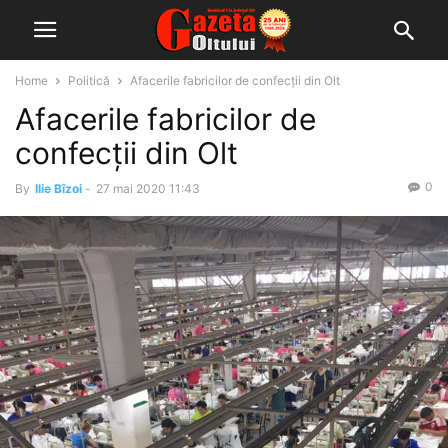
Home
Politică
Afacerile fabricilor de confecții din Olt
Afacerile fabricilor de
confecții din Olt
0
By
Ilie Bîzoi
-
27 mai 2020 11:43