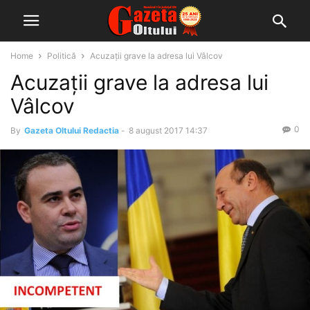
Home
Politică
Acuzații grave la adresa lui Vâlcov
Acuzații grave la adresa lui
Vâlcov
0
By
Gazeta Oltului Redactia
-
8 august 2017 14:37