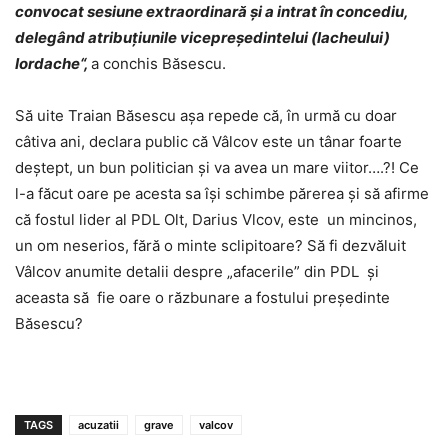
convocat sesiune extraordinară şi a intrat în concediu,
delegând atribuţiunile vicepreşedintelui (lacheului)
Iordache“,
a conchis Băsescu.
Să uite Traian Băsescu aşa repede că, în urmă cu doar
câtiva ani, declara public că Vâlcov este un tânar foarte
deștept, un bun politician și va avea un mare viitor….?! Ce
l-a făcut oare pe acesta sa își schimbe părerea și să afirme
că fostul lider al PDL Olt, Darius Vlcov, este un mincinos,
un om neserios, fără o minte sclipitoare? Să fi dezvăluit
Vâlcov anumite detalii despre „afacerile” din PDL și
aceasta să fie oare o răzbunare a fostului președinte
Băsescu?
TAGS
acuzatii
grave
valcov