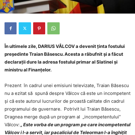
În ultimele zile, DARIUS VÂLCOV a devenit ținta fostului
președinte Traian Băsescu. Acesta a răbufnit și a făcut
declarații dure la adresa fostului primar al Slatinei și
ministru al Finanțelor.
Prezent în cadrul unei emisiuni televizate, Traian Băsescu
nu a ezitat să spună despre Vâlcov că este un incompetent
și că este autorul lucrurilor de proastă calitate din cadrul
programului de guvernare. Potrivit lui Traian Băsescu,
Dragnea merge după un program al „incompetentului”
Vâlcov:
„ Este vorba de un program pe care incompetentul
Vâlcov i l-a servit, iar pacaliciul de Teleorman l-a înghițit