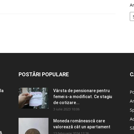
A
POSTĂRI POPULARE
C
la
Vârsta de pensionare pentru
Po
femei s-a modificat. Ce stagiu
A
de cotizare...
3 iulie 2023 10:06
S
Ad
Moneda românească care
valorează cât un apartament
S
A
13 februarie 2024 12:26