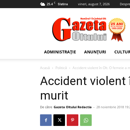
C
25.4
vineri, august 7, 2026
Despre
Slatina
Gazeta
Oltului
ADMINISTRAȚIE
ANUNȚURI
CULTU
Acasă
Politică
Accident violent în Olt. O femeie a 
Accident violent 
murit
De către
Gazeta Oltului Redactia
-
28 noiembrie 2018 19: