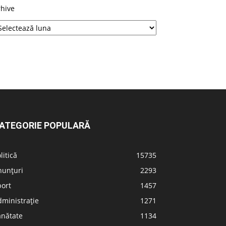
rhive
ATEGORIE POPULARĂ
litică
15735
nunțuri
2293
port
1457
ministrație
1271
ănătate
1134