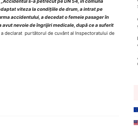
.
„Accidentul s-a petrecut pe DN 54, în comuna
adaptat viteza la condițiile de drum, a intrat pe
În urma accidentului, a decedat o femeie pasager în
a avut nevoie de îngrijiri medicale, după ce a suferit
, a declarat purtătorul de cuvânt al Inspectoratului de