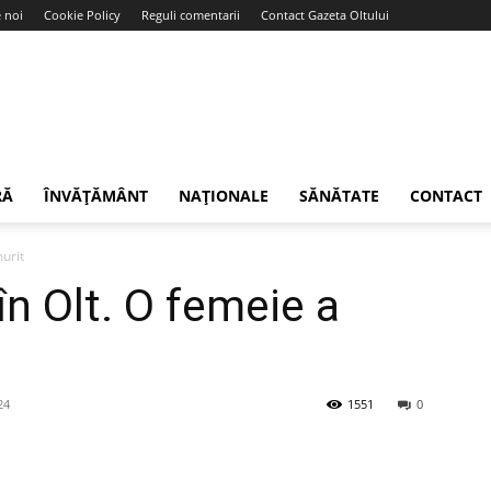
 noi
Cookie Policy
Reguli comentarii
Contact Gazeta Oltului
RĂ
ÎNVĂȚĂMÂNT
NAȚIONALE
SĂNĂTATE
CONTACT
murit
în Olt. O femeie a
24
1551
0