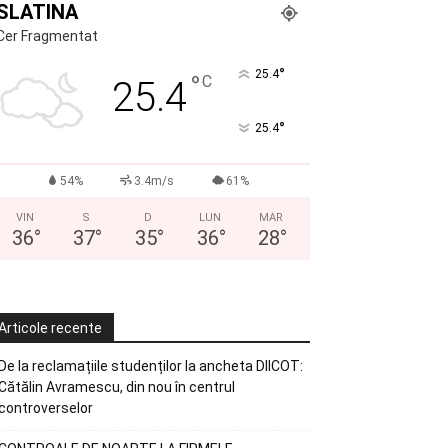
SLATINA
Cer Fragmentat
°
25.4
°
C
25.4
°
25.4
54%
3.4m/s
61%
VIN
S
D
LUN
MAR
36
°
37
°
35
°
36
°
28
°
Articole recente
De la reclamațiile studenților la ancheta DIICOT:
Cătălin Avramescu, din nou în centrul
controverselor