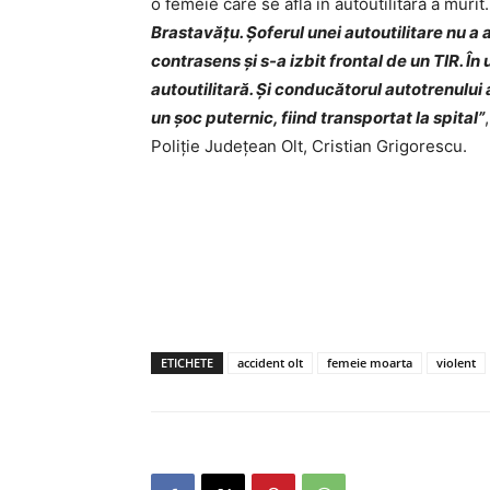
o femeie care se afla în autoutilitară a murit
Brastavățu. Șoferul unei autoutilitare nu a 
contrasens și s-a izbit frontal de un TIR. 
autoutilitară. Și conducătorul autotrenului 
un șoc puternic, fiind transportat la spital”
Poliție Județean Olt, Cristian Grigorescu.
ETICHETE
accident olt
femeie moarta
violent