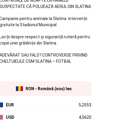
CONTROALE DE NOAPTE LA FIRMELE
SUSPECTATE CĂ POLUEAZĂ AERUL DIN SLATINA
Campanie pentru animale la Slatina: intervenții
gratuite la Stadionul Municipal
Lecții despre respect și siguranță rutieră pentru
copiii unei grădinițe din Slatina
ADEVĂRAT SAU FALS? CONTROVERSE PRIVIND
CHELTUIELILE CSM SLATINA – FOTBAL
RON - Română (nou) leu
EUR
5,2553
USD
4,5620