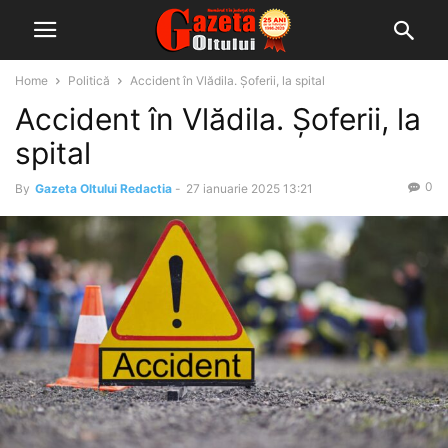
Home
Politică
Accident în Vlădila. Șoferii, la spital
Accident în Vlădila. Șoferii, la
spital
0
By
Gazeta Oltului Redactia
-
27 ianuarie 2025 13:21