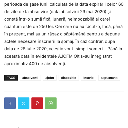
perioada de şase luni, calculată de la data expirării celor 60
de zile de la absolvire (data absolvirii 29 mai 2020) şi
constă într-o sumă fixă, lunară, neimpozabilă al cărei
cuantum este de 250 lei. Cei care nu au făcut-o, încă, până
în prezent, mai au un răgaz o săptămână pentru a depune
actele necesare înscrierii la şomaj. În caz contrar, după
data de 28 iulie 2020, aceştia vor fi simpli şomeri. Până la
această dată în evidenţele AJOFM Olt s-au înregistrat
aproximativ 400 de absolvenţi.
TAGS
absolventi
ajofm
dispozitie
inscrie
saptamana