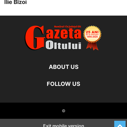
Ilie Bîzoi
ABOUT US
FOLLOW US
©
Exit mobile version