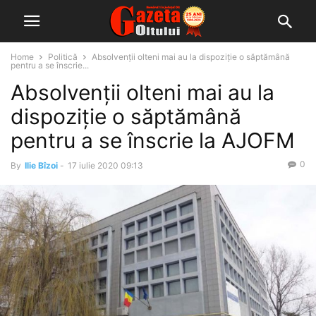
Home
Politică
Absolvenţii olteni mai au la dispoziţie o săptămână
pentru a se înscrie...
Absolvenţii olteni mai au la
dispoziţie o săptămână
pentru a se înscrie la AJOFM
0
By
Ilie Bîzoi
-
17 iulie 2020 09:13