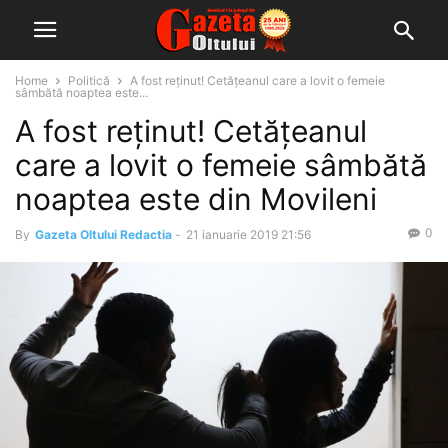
Home
Politică
A fost reținut! Cetățeanul care a lovit o femeie
sâmbătă noaptea este...
A fost reținut! Cetățeanul
care a lovit o femeie sâmbătă
noaptea este din Movileni
0
By
Gazeta Oltului Redactia
-
21 ianuarie 2019 21:56