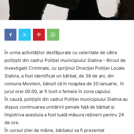
În urma activităților desfășurate cu celeritate de către
polițiștii din cadrul Poliției municipiului Slatina – Biroul de
Investigatii Criminale, cu sprijinul Direcției Poliției Locale
Slatina, a fost identificat un bărbat, de 38 de ani, din
comuna Movileni, bănuit că în noaptea de 20 ianuarie, în
jurul orei 00.00, ar fi lovit o femeie în zona capului.
În cauză, polițiștii din cadrul Poliției municipiului Slatina au
dispus continuarea urmăririi penale față de bărbat și
împotriva acestuia a fost luată măsura reținerii pentru 24
de ore.
În cursul zilei de mâine, bărbatul va fi prezentat