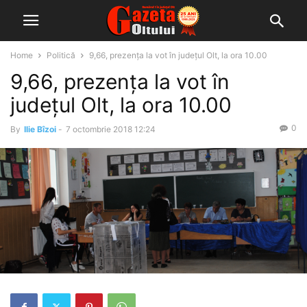
Home
Politică
9,66, prezența la vot în județul Olt, la ora 10.00
9,66, prezența la vot în
județul Olt, la ora 10.00
0
By
Ilie Bîzoi
-
7 octombrie 2018 12:24