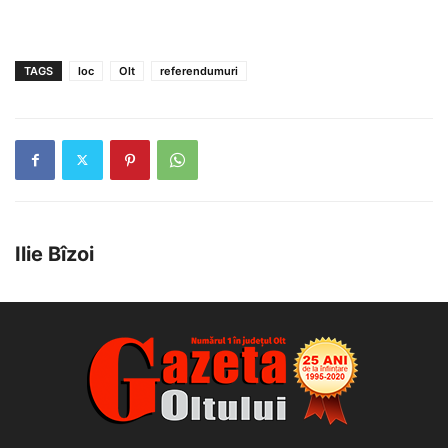
TAGS
loc
Olt
referendumuri
Ilie Bîzoi