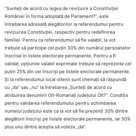
”Sunteţi de acord cu legea de revizuire a Constituţiei
României în forma adoptată de Parlament?”, este
întrebarea adresată alegătorilor la referendumul pentru
revizuirea Constituţiei, respectiv pentru redefinirea
familiei. Pentru ca referendumul să fie valabil, la vot
trebuie să participe cel puţin 30% din numărul persoanelor
înscrise în listele electorale permanente. Pentru a fi
validat, opţiunile valabil exprimate trebuie să reprezinte cel
puţin 25% din cei înscrişi pe listele electorale permanente.
Și la referendumul local oltenii sunt chemaţi să răspundă
cu „da” sau „nu” la întrebarea „Sunteţi de acord cu
atribuirea denumirii Olt-Romanaţi judeţului Olt?”. Condiţia
pentru validarea referendumului pentru schimbarea
numelui județului este ca la vot să fie prezenţi 30% dintre
alegătorii înscrişi pe listele electorale permanente, iar 50%
plus unu dintre aceştia să voteze „da”.