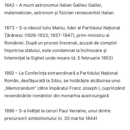
1642 – A murit astronomul italian Galileo Galilei,
matematician, astronom şi fizician renascentist italian
1873 – S-a născut Iuliu Maniu, lider al Partidului Naţional
Ţărănesc (1926-1933; 1937-1947), prim-ministru al
României. După un proces înscenat, acuzat de complot
împotriva statului, este condamnat la închisoare şi
întemniţat la Sighet unde moare (d. 5 februarie 1953)
1892 – La Conferinţa extraordinară a Partidului Naţional
Român, desfăşurată la Sibiu, se hotărăşte alcătuirea unui
„Memorandum” către împăratul Franz Joseph I, cuprinzând
revendicările românilor din monarhia austroungară
1896 – S-a înălțat la ceruri Paul Verlaine, unul dintre
precursorii simbolismului (n. 30 martie 1844)