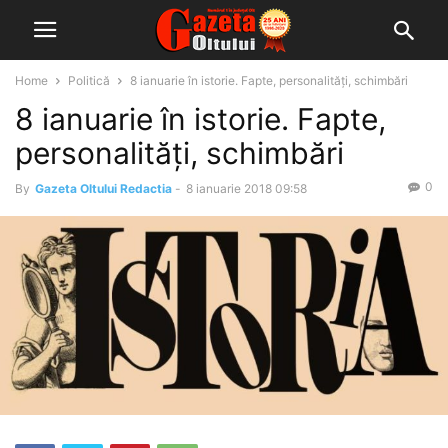
Home
Politică
8 ianuarie în istorie. Fapte, personalități, schimbări
8 ianuarie în istorie. Fapte,
personalități, schimbări
0
By
Gazeta Oltului Redactia
-
8 ianuarie 2018 09:58