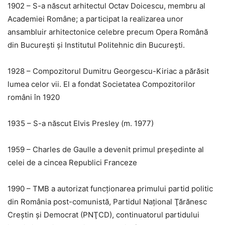
1902 – S-a născut arhitectul Octav Doicescu, membru al
Academiei Române; a participat la realizarea unor
ansambluir arhitectonice celebre precum Opera Română
din Bucureşti şi Institutul Politehnic din Bucureşti.
1928 – Compozitorul Dumitru Georgescu-Kiriac a părăsit
lumea celor vii. El a fondat Societatea Compozitorilor
români în 1920
1935 – S-a născut Elvis Presley (m. 1977)
1959 – Charles de Gaulle a devenit primul preşedinte al
celei de a cincea Republici Franceze
1990 – TMB a autorizat funcţionarea primului partid politic
din România post-comunistă, Partidul Naţional Ţărănesc
Creştin şi Democrat (PNŢCD), continuatorul partidului