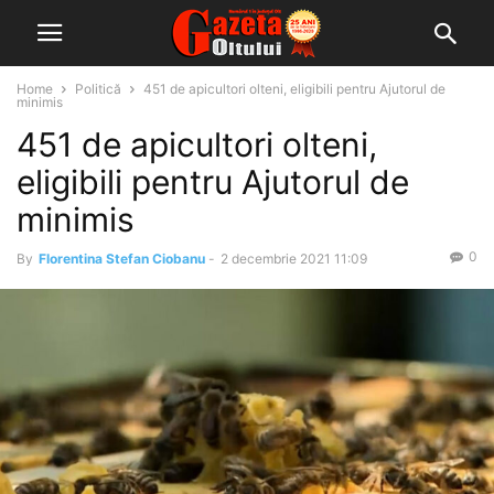
Home
Politică
451 de apicultori olteni, eligibili pentru Ajutorul de
minimis
451 de apicultori olteni,
eligibili pentru Ajutorul de
minimis
0
By
Florentina Stefan Ciobanu
-
2 decembrie 2021 11:09