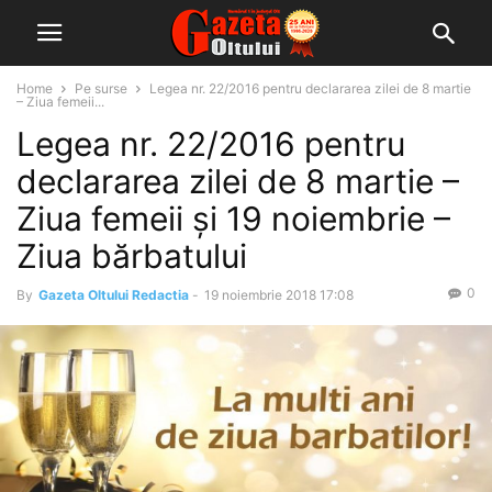
Home
Pe surse
Legea nr. 22/2016 pentru declararea zilei de 8 martie
– Ziua femeii...
Legea nr. 22/2016 pentru
declararea zilei de 8 martie –
Ziua femeii și 19 noiembrie –
Ziua bărbatului
0
By
Gazeta Oltului Redactia
-
19 noiembrie 2018 17:08