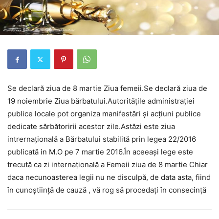
Se declară ziua de 8 martie Ziua femeii.Se declară ziua de
19 noiembrie Ziua bărbatului.Autoritățile administrației
publice locale pot organiza manifestări și acțiuni publice
dedicate sărbătoririi acestor zile.Astăzi este ziua
intrernațională a Bărbatului stabilită prin legea 22/2016
publicată in M.O pe 7 martie 2016.În aceeași lege este
trecută ca zi internațională a Femeii ziua de 8 martie Chiar
daca necunoasterea legii nu ne disculpă, de data asta, fiind
în cunoștiință de cauză , vă rog să procedați în consecință