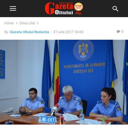
Home
Omul zilei
0
By
Gazeta Oltului Redactia
-
31 iulie 2017 18:49