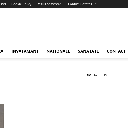
 noi
Cookie Policy
Reguli comentarii
Contact Gazeta Oltului
RĂ
ÎNVĂȚĂMÂNT
NAȚIONALE
SĂNĂTATE
CONTACT
167
0