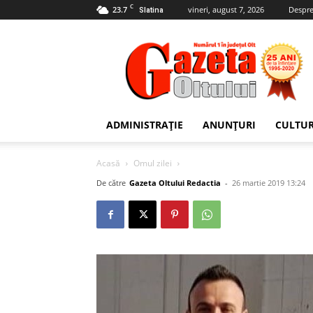
C
23.7
vineri, august 7, 2026
Despre
Slatina
Gazeta
Oltului
ADMINISTRAȚIE
ANUNȚURI
CULTU
Acasă
Omul zilei
De către
Gazeta Oltului Redactia
-
26 martie 2019 13:24