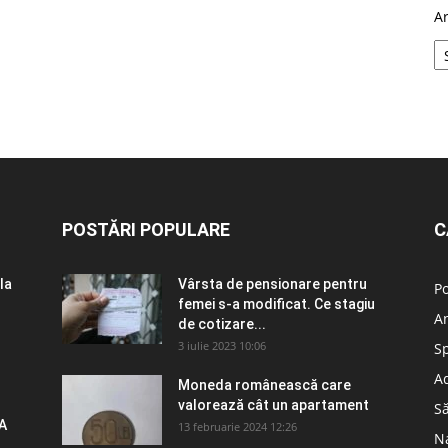
A
POSTĂRI POPULARE
C
la
Vârsta de pensionare pentru
Po
femei s-a modificat. Ce stagiu
A
de cotizare...
3 iulie 2023 10:06
S
Ad
Moneda românească care
valorează cât un apartament
S
A
13 februarie 2024 12:26
N