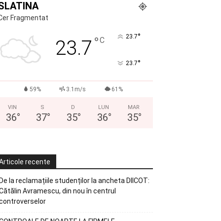
SLATINA
Cer Fragmentat
°
23.7
°
C
23.7
°
23.7
59%
3.1m/s
61%
VIN
S
D
LUN
MAR
36
°
37
°
35
°
36
°
35
°
Articole recente
De la reclamațiile studenților la ancheta DIICOT:
Cătălin Avramescu, din nou în centrul
controverselor