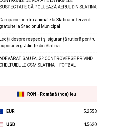
CONTROALE DE NOAPTE LA FIRMELE
SUSPECTATE CĂ POLUEAZĂ AERUL DIN SLATINA
Campanie pentru animale la Slatina: intervenții
gratuite la Stadionul Municipal
Lecții despre respect și siguranță rutieră pentru
copiii unei grădinițe din Slatina
ADEVĂRAT SAU FALS? CONTROVERSE PRIVIND
CHELTUIELILE CSM SLATINA – FOTBAL
RON - Română (nou) leu
EUR
5,2553
USD
4,5620