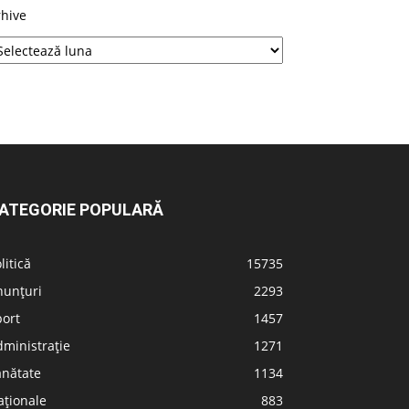
rhive
ATEGORIE POPULARĂ
litică
15735
nunțuri
2293
port
1457
ministrație
1271
ănătate
1134
aționale
883