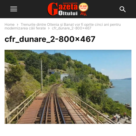
Home
Trenurile dintre Oltenia și Banat vor fi oprite cinci ani pentru
modernizarea căii ferate
cfr_dunare_2-800x467
cfr_dunare_2-800×467