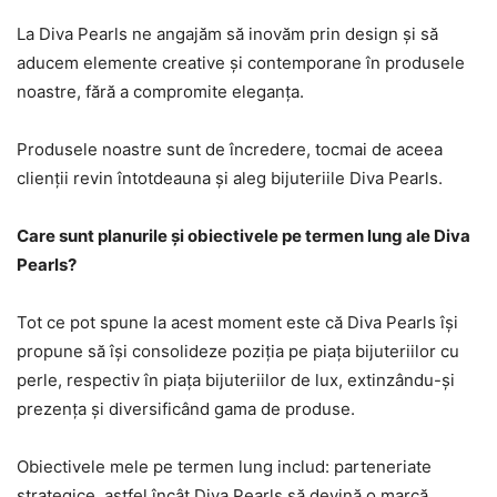
La Diva Pearls ne angajăm să inovăm prin design și să
aducem elemente creative și contemporane în produsele
noastre, fără a compromite eleganța.
Produsele noastre sunt de încredere, tocmai de aceea
clienții revin întotdeauna și aleg bijuteriile Diva Pearls.
Care sunt planurile și obiectivele pe termen lung ale Diva
Pearls?
Tot ce pot spune la acest moment este că Diva Pearls își
propune să își consolideze poziția pe piața bijuteriilor cu
perle, respectiv în piața bijuteriilor de lux, extinzându-și
prezența și diversificând gama de produse.
Obiectivele mele pe termen lung includ: parteneriate
strategice, astfel încât Diva Pearls să devină o marcă