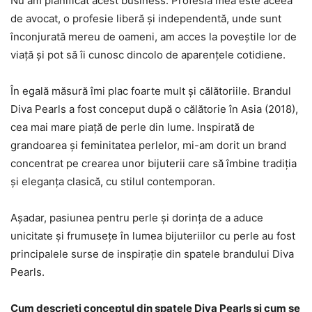
Nu am planificat acest business. Profesia mea este aceea
de avocat, o profesie liberă și independentă, unde sunt
înconjurată mereu de oameni, am acces la poveștile lor de
viață și pot să îi cunosc dincolo de aparențele cotidiene.
În egală măsură îmi plac foarte mult și călătoriile. Brandul
Diva Pearls a fost conceput după o călătorie în Asia (2018),
cea mai mare piață de perle din lume. Inspirată de
grandoarea și feminitatea perlelor, mi-am dorit un brand
concentrat pe crearea unor bijuterii care să îmbine tradiția
și eleganța clasică, cu stilul contemporan.
Așadar, pasiunea pentru perle și dorința de a aduce
unicitate și frumusețe în lumea bijuteriilor cu perle au fost
principalele surse de inspirație din spatele brandului Diva
Pearls.
Cum descrieți conceptul din spatele Diva Pearls și cum se