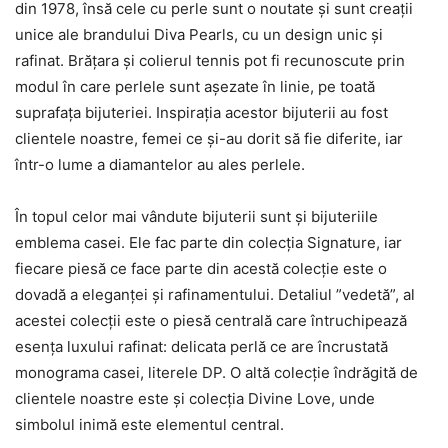
din 1978, însă cele cu perle sunt o noutate și sunt creații
unice ale brandului Diva Pearls, cu un design unic și
rafinat. Brățara și colierul tennis pot fi recunoscute prin
modul în care perlele sunt așezate în linie, pe toată
suprafața bijuteriei. Inspirația acestor bijuterii au fost
clientele noastre, femei ce și-au dorit să fie diferite, iar
într-o lume a diamantelor au ales perlele.
În topul celor mai vândute bijuterii sunt și bijuteriile
emblema casei. Ele fac parte din colecția Signature, iar
fiecare piesă ce face parte din acestă colecție este o
dovadă a eleganței și rafinamentului. Detaliul ”vedetă”, al
acestei colecții este o piesă centrală care întruchipează
esența luxului rafinat: delicata perlă ce are încrustată
monograma casei, literele DP. O altă colecție îndrăgită de
clientele noastre este și colecția Divine Love, unde
simbolul inimă este elementul central.