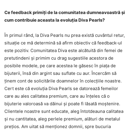
Ce feedback primiți de la comunitatea dumneavoastră și
cum contribuie aceasta la evoluția Diva Pearls?
În primul rând, la Diva Pearls nu prea există cuvântul retur,
situație ce mă determină să afirm obiectiv că feedback-ul
este pozitiv. Comunitatea Diva este alcătuită din femei de
pretutindeni și primim cu drag sugestiile acestora de
posibile modele, pe care acestea le găsesc în piața de
bijuterii, însă din argint sau suflate cu aur. Încercăm să
ținem cont de solicitările doamnelor în colecțiile noastre.
Cert este că evoluția Diva Pearls se datorează femeilor
care au ales calitatea premium, care au înțeles că o
bijuterie valoroasă va dăinui și poate fi lăsată moștenire.
Clientele noastre sunt educate, aleg întotdeauna calitatea
și nu cantitatea, aleg perlele premium, alături de metalul
prețios. Am uitat să menționez domnii, spre bucuria