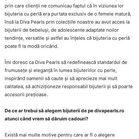
prin care clienții ne comunicau faptul că în viziunea lor
bijuteria cu perlă era purtata exclusiv de o femeie matură,
însă la Diva Pearls prin colecțiile noastre au avut acces la
bijuterii de bebeluși, de adolescente adaptate noilor
tendințe, versatile și astfel au înțeles că bijuteria cu perlă
poate fi la modă oricând.
Îmi doresc ca Diva Pearls să redefinească standardul de
frumusețe și eleganță în lumea bijuteriilor cu perle,
inspirând oamenii să caute și să aprecieze mai mult
calitatea, să achiziționeze responsabil bijuterii și să poarte
accesorii prețioase.
De ce ar trebui să alegem bijuterii de pe divapearls.ro
atunci când vrem să dăruim cadouri?
Există mai multe motive pentru care ar fi o alegere