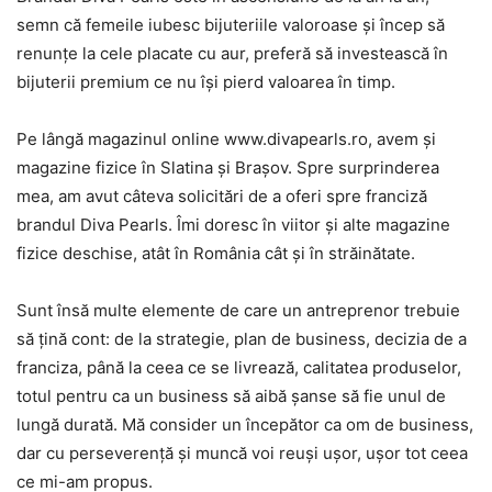
semn că femeile iubesc bijuteriile valoroase și încep să
renunțe la cele placate cu aur, preferă să investească în
bijuterii premium ce nu își pierd valoarea în timp.
Pe lângă magazinul online www.divapearls.ro, avem și
magazine fizice în Slatina și Brașov. Spre surprinderea
mea, am avut câteva solicitări de a oferi spre franciză
brandul Diva Pearls. Îmi doresc în viitor și alte magazine
fizice deschise, atât în România cât și în străinătate.
Sunt însă multe elemente de care un antreprenor trebuie
să țină cont: de la strategie, plan de business, decizia de a
franciza, până la ceea ce se livrează, calitatea produselor,
totul pentru ca un business să aibă șanse să fie unul de
lungă durată. Mă consider un începător ca om de business,
dar cu perseverență și muncă voi reuși ușor, ușor tot ceea
ce mi-am propus.