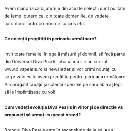
Avem mândria că bijuteriile din aceste colecții sunt purtate
de femei puternice, din toate domeniile, de vedete
autohtone, antreprenori de succes etc.
Ce colecții pregătiți în perioada următoare?
Invit toate femeile, în egală măsură și domnii, să facă parte
din Universul Diva Pearls, abonându-se pe site-ul
www.divapearls.ro la newsletter și vor primi noutăți cu
surprizele ce le avem pregătite pentru perioada următoare.
Am pregătit creații și colecții speciale pe care abia aștept
să le împărtășesc cu voi!
Cum vedeți evoluția Diva Pearls în viitor și ce direcție vă
propuneți să urmați cu acest brand?
Brandul Diva Pearls este în ascensiune de la an la an,