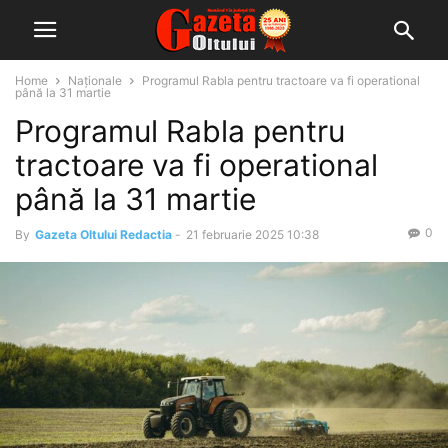
Home
Naționale
Programul Rabla pentru tractoare va fi operational
până la 31 martie
Programul Rabla pentru
tractoare va fi operational
până la 31 martie
0
By
Gazeta Oltului Redactia
-
21 februarie 2025 10:38