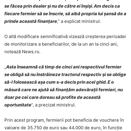
se făcea prin dealer şi nu de către ei înşişi. Am decis ca
fiecare fermier să se înscrie, să aibă propria lui şansă de a
prinde această finanţare
,” a explicat ministrul.
O altă modificare semnificativă vizează creşterea perioadei
de monitorizare a beneficiarilor, de la un an la cinci ani,
notează News.ro.
„
Asta înseamnă că timp de cinci ani respectivul fermier
se obligă să nu înstrăineze tractorul respectiv şi se oblige
să-l folosească aşa cum s-a decis prin acel ghid. E o
măsură care ne ajută să finanţăm adevăraţii fermieri, nu
doar pe cei care doreau să profite de această
oportunitate
”, a precizat ministrul.
Prin acest program, fermierii pot beneficia de vouchere în
valoare de 35.750 de euro sau 44.000 de euro, în funcţie