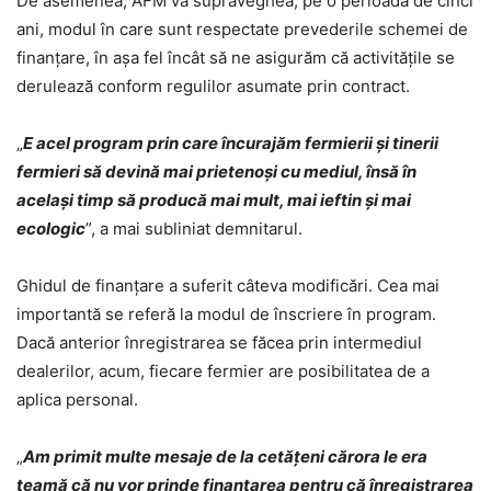
De asemenea, AFM va supraveghea, pe o perioadă de cinci
ani, modul în care sunt respectate prevederile schemei de
finanţare, în aşa fel încât să ne asigurăm că activităţile se
derulează conform regulilor asumate prin contract.
„
E acel program prin care încurajăm fermierii şi tinerii
fermieri să devină mai prietenoşi cu mediul, însă în
acelaşi timp să producă mai mult, mai ieftin şi mai
ecologic
”, a mai subliniat demnitarul.
Ghidul de finanţare a suferit câteva modificări. Cea mai
importantă se referă la modul de înscriere în program.
Dacă anterior înregistrarea se făcea prin intermediul
dealerilor, acum, fiecare fermier are posibilitatea de a
aplica personal.
„
Am primit multe mesaje de la cetăţeni cărora le era
teamă că nu vor prinde finanţarea pentru că înregistrarea