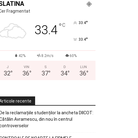
SLATINA
Cer Fragmentat
°
33.4
°
C
33.4
°
33.4
42%
8.2m/s
60%
J
VIN
S
D
LUN
32
°
36
°
37
°
34
°
36
°
Articole recente
De la reclamațiile studenților la ancheta DIICOT:
Cătălin Avramescu, din nou în centrul
controverselor