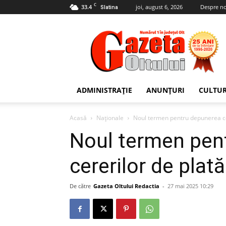
C
33.4
joi, august 6, 2026
Despre no
Slatina
Gazeta
Oltului
ADMINISTRAȚIE
ANUNȚURI
CULTU
Acasă
Naționale
Noul termen pentru depunerea cer
Noul termen pen
cererilor de plat
De către
Gazeta Oltului Redactia
-
27 mai 2025 10:29