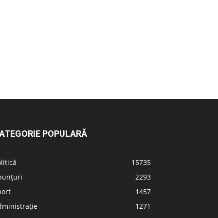
ATEGORIE POPULARĂ
litică
15735
nunțuri
2293
port
1457
ministrație
1271