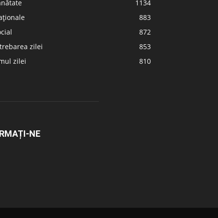
ănătate
1134
aționale
883
cial
872
trebarea zilei
853
ul zilei
810
RMAȚI-NE