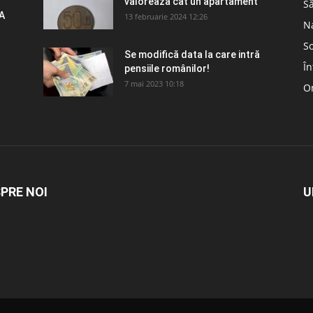
valorează cât un apartament
S
A
13 februarie 2024 12:26
N
So
Se modifică data la care intră
În
pensiile românilor!
7 mai 2023 10:18
Om
PRE NOI
U