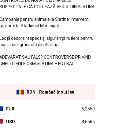
CONTROALE DE NOAPTE LA FIRMELE
SUSPECTATE CĂ POLUEAZĂ AERUL DIN SLATINA
Campanie pentru animale la Slatina: intervenții
gratuite la Stadionul Municipal
Lecții despre respect și siguranță rutieră pentru
copiii unei grădinițe din Slatina
ADEVĂRAT SAU FALS? CONTROVERSE PRIVIND
CHELTUIELILE CSM SLATINA – FOTBAL
RON - Română (nou) leu
EUR
5,2550
USD
4,5565