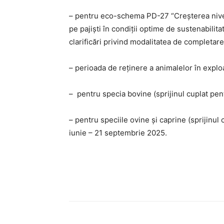
– pentru eco-schema PD-27 “Creşterea nivel
pe pajişti în condiţii optime de sustenabilit
clarificări privind modalitatea de completare
– perioada de reținere a animalelor în exploa
– pentru specia bovine (sprijinul cuplat pen
– pentru speciile ovine și caprine (sprijinul c
iunie – 21 septembrie 2025.