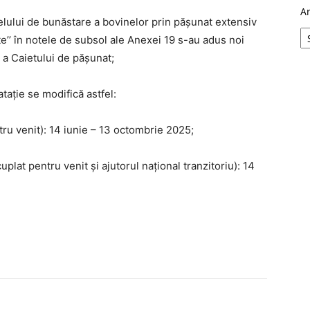
A
ului de bunăstare a bovinelor prin păşunat extensiv
ate’’ în notele de subsol ale Anexei 19 s-au adus noi
 a Caietului de pășunat;
tație se modifică astfel:
tru venit): 14 iunie – 13 octombrie 2025;
uplat pentru venit și ajutorul național tranzitoriu): 14