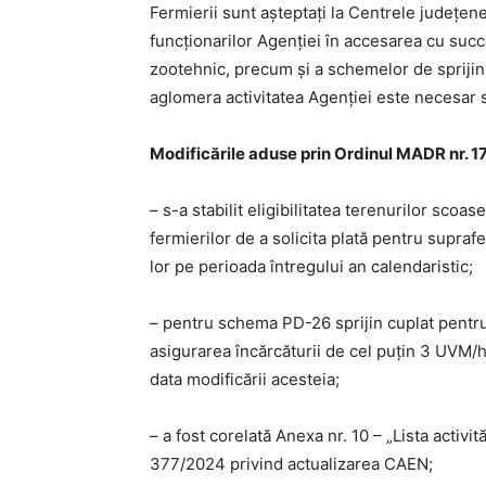
Fermierii sunt așteptați la Centrele județene
funcționarilor Agenției în accesarea cu succe
zootehnic, precum și a schemelor de spriji
aglomera activitatea Agenției este necesar 
Modificările aduse prin Ordinul MADR nr. 
– s-a stabilit eligibilitatea terenurilor scoase
fermierilor de a solicita plată pentru suprafeț
lor pe perioada întregului an calendaristic;
– pentru schema PD-26 sprijin cuplat pentru
asigurarea încărcăturii de cel puțin 3 UVM/h
data modificării acesteia;
– a fost corelată Anexa nr. 10 – „Lista activi
377/2024 privind actualizarea CAEN;