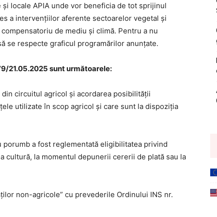
 și locale APIA unde vor beneficia de tot sprijinul
s a intervențiilor aferente sectoarelor vegetal şi
n compensatoriu de mediu și climă. Pentru a nu
să se respecte graficul programărilor anunțate.
179/21.05.2025 sunt următoarele:
 din circuitul agricol și acordarea posibilității
ele utilizate în scop agricol și care sunt la dispoziția
 porumb a fost reglementată eligibilitatea privind
a cultură, la momentul depunerii cererii de plată sau la
tăților non-agricole” cu prevederile Ordinului INS nr.