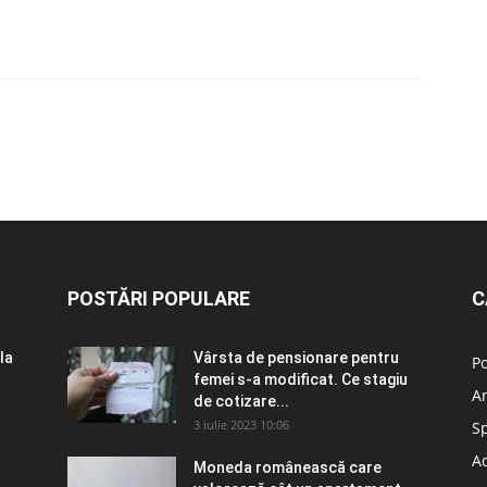
POSTĂRI POPULARE
C
la
Vârsta de pensionare pentru
Po
femei s-a modificat. Ce stagiu
A
de cotizare...
3 iulie 2023 10:06
S
Ad
Moneda românească care