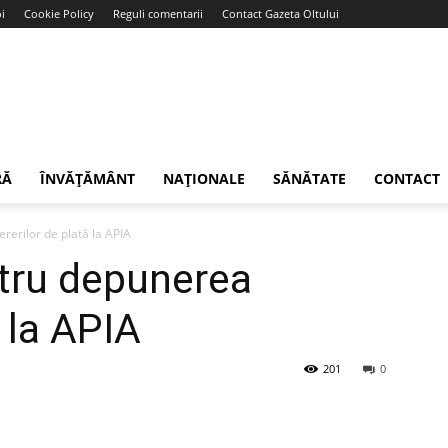
i
Cookie Policy
Reguli comentarii
Contact Gazeta Oltului
RĂ
ÎNVĂȚĂMÂNT
NAȚIONALE
SĂNĂTATE
CONTACT
erilor de plată la APIA
tru depunerea
ă la APIA
201
0