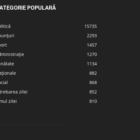
ATEGORIE POPULARĂ
litică
15735
nunțuri
2293
port
1457
ministrație
1270
ănătate
1134
aționale
882
cial
868
trebarea zilei
852
ul zilei
810