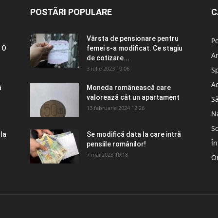
POSTĂRI POPULARE
C
Vârsta de pensionare pentru
Po
 O
femei s-a modificat. Ce stagiu
A
de cotizare...
3 iulie 2023 10:06
S
Ad
ă
Moneda românească care
valorează cât un apartament
S
13 februarie 2024 12:26
N
So
 la
Se modifică data la care intră
În
pensiile românilor!
7 mai 2023 10:18
Om