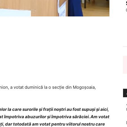
ion, a votat duminică la o secţie din Mogoşoaia,
r la care surorile şi fraţii noştri au fost supuşi şi aici,
at împotriva abuzurilor şi împotriva sărăciei. Am votat
i, dar totodată am votat pentru viitorul nostru care