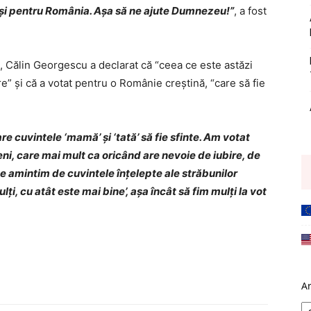
 şi pentru România. Aşa să ne ajute Dumnezeu!”
, a fost
l, Călin Georgescu a declarat că “ceea ce este astăzi
e” şi că a votat pentru o Românie creştină, “care să fie
 cuvintele ‘mamă’ şi ‘tată’ să fie sfinte. Am votat
eni, care mai mult ca oricând are nevoie de iubire, de
 ne amintim de cuvintele înţelepte ale străbunilor
i, cu atât este mai bine’, aşa încât să fim mulţi la vot
A