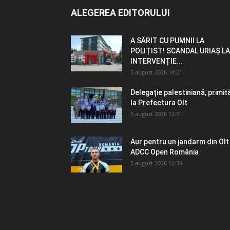
ALEGEREA EDITORULUI
A SĂRIT CU PUMNII LA
POLIȚIST! SCANDAL URIAȘ LA
INTERVENȚIE...
5 august 2026 14:21
Delegație palestiniană, primit
la Prefectura Olt
5 august 2026 12:51
Aur pentru un jandarm din Olt
ADCC Open România
5 august 2026 12:39