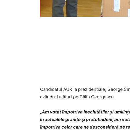
Candidatul AUR la prezidenţiale, George Sim
avându-l alături pe Călin Georgescu.
„
Am votat împotriva inechităţilor şi umilinţelo
în actualele graniţe şi pretutindeni, am vot
împotriva celor care ne desconsideră pe toţ