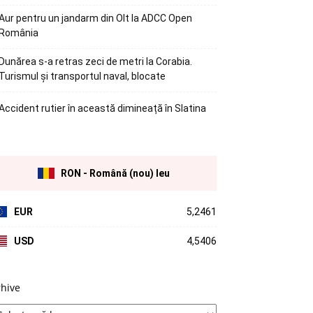
Aur pentru un jandarm din Olt la ADCC Open
România
Dunărea s-a retras zeci de metri la Corabia.
Turismul și transportul naval, blocate
Accident rutier în această dimineață în Slatina
RON - Română (nou) leu
EUR
5,2461
USD
4,5406
rhive