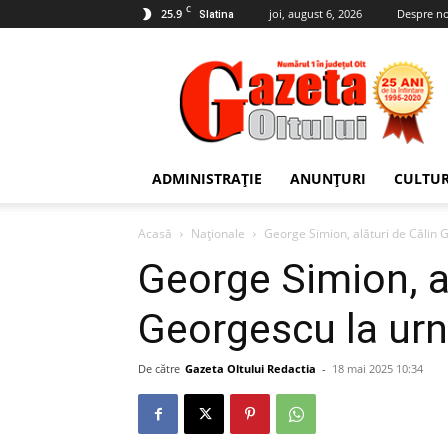
C
25.9
joi, august 6, 2026
Despre no
Slatina
Gazeta
Oltului
ADMINISTRAȚIE
ANUNȚURI
CULTU
Acasă
Naționale
George Simion, alături de Călin 
George Simion, al
Georgescu la ur
De către
Gazeta Oltului Redactia
-
18 mai 2025 10:34