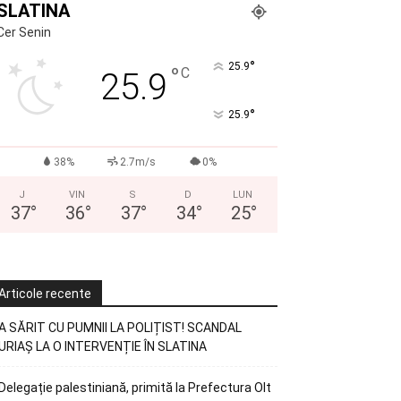
SLATINA
Cer Senin
°
25.9
°
C
25.9
°
25.9
38%
2.7m/s
0%
J
VIN
S
D
LUN
37
°
36
°
37
°
34
°
25
°
Articole recente
A SĂRIT CU PUMNII LA POLIȚIST! SCANDAL
URIAȘ LA O INTERVENȚIE ÎN SLATINA
Delegație palestiniană, primită la Prefectura Olt