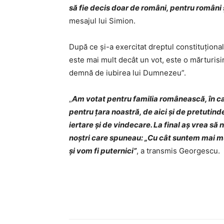
să fie decis doar de români, pentru români
mesajul lui Simion.
După ce şi-a exercitat dreptul constituţiona
este mai mult decât un vot, este o mărturisir
demnă de iubirea lui Dumnezeu”.
„
Am votat pentru familia românească, în care
pentru ţara noastră, de aici şi de pretutind
iertare şi de vindecare. La final aş vrea să
noştri care spuneau: „Cu cât suntem mai mulţ
şi vom fi puternici”
, a transmis Georgescu.