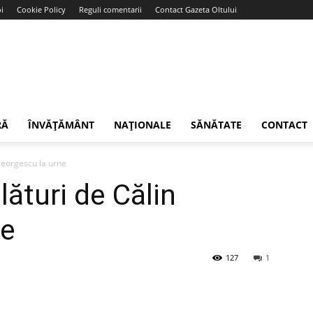
i
Cookie Policy
Reguli comentarii
Contact Gazeta Oltului
RĂ
ÎNVĂȚĂMÂNT
NAȚIONALE
SĂNĂTATE
CONTACT
Georgescu la urne
ături de Călin
ne
127
1