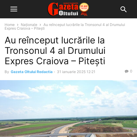
Home
Naționale
Au reînceput lucrările la Tronsonul 4 al Drumului
Expres Craiova – Piteşti
Au reînceput lucrările la
Tronsonul 4 al Drumului
Expres Craiova – Piteşti
0
By
Gazeta Oltului Redactia
-
31 ianuarie 2025 12:21