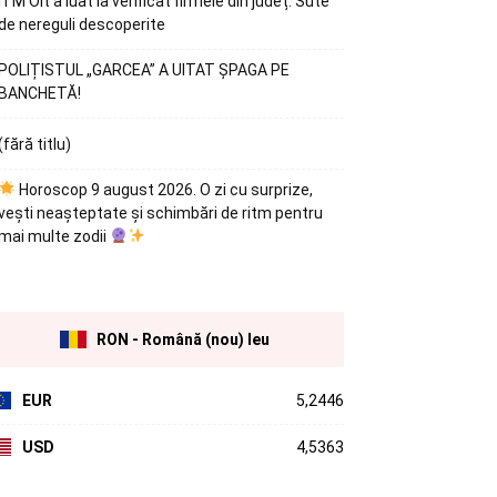
ITM Olt a luat la verificat firmele din județ. Sute
de nereguli descoperite
POLIȚISTUL „GARCEA” A UITAT ȘPAGA PE
BANCHETĂ!
(fără titlu)
Horoscop 9 august 2026. O zi cu surprize,
vești neașteptate și schimbări de ritm pentru
mai multe zodii
RON - Română (nou) leu
EUR
5,2446
USD
4,5363