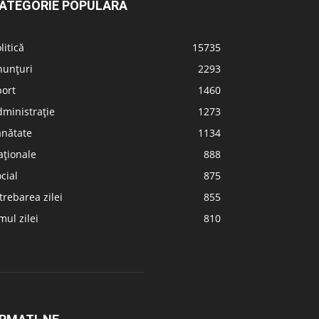
ATEGORIE POPULARĂ
litică
15735
nunțuri
2293
port
1460
ministrație
1273
ănătate
1134
aționale
888
cial
875
trebarea zilei
855
ul zilei
810