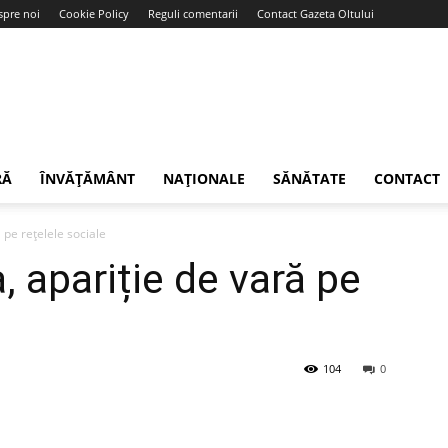
spre noi
Cookie Policy
Reguli comentarii
Contact Gazeta Oltului
RĂ
ÎNVĂȚĂMÂNT
NAȚIONALE
SĂNĂTATE
CONTACT
pe rețelele sociale
 apariție de vară pe
104
0