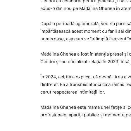
Cei doi au colaborat pentru pelicula „That’s 
adus-o din nou pe Mădălina Ghenea în atenți
După o perioadă aglomerată, vedeta pare să 
împărtășească acest moment cu fanii săi din 
numeroase, așa cum se întâmplă frecvent în c
Mădălina Ghenea a fost în atenția presei și d
Cei doi și-au oficializat relația în 2023, în
În 2024, actrița a explicat că despărțirea a 
dintre ei. Ea a transmis atunci că a rămas 
cerut respectarea intimității lor.
Mădălina Ghenea este mama unei fetițe și co
profesionale, apariții publice și momente pe