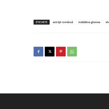
ETICHETE
actriță româncă
mădălina ghenea
sh