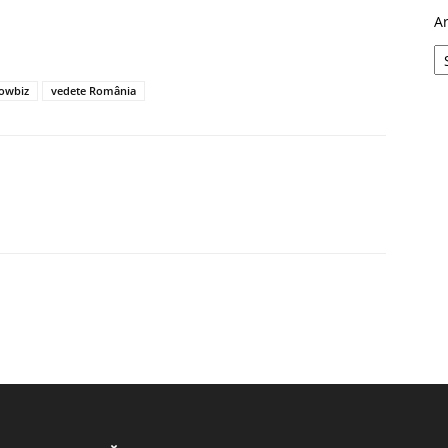
A
owbiz
vedete România