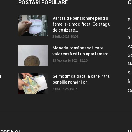
POSTĂRI POPULARE
C
Vârsta de pensionare pentru
Po
femei s-a modificat. Ce stagiu
A
de cotizare...
3 iulie 2023 10:06
S
Ad
Moneda românească care
valorează cât un apartament
S
13 februarie 2024 12:26
N
So
T
Se modifică data la care intră
În
pensiile românilor!
7 mai 2023 10:18
Om