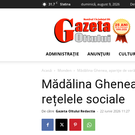
C
31.7
duminică, august 9, 2026
De
Slatina
Gazeta
Oltului
ADMINISTRAȚIE
ANUNȚURI
CULTU
Acasă
Monden
Mădălina Ghenea, apariție de vară 
Mădălina Ghenea,
rețelele sociale
De către
Gazeta Oltului Redactia
-
22 iunie 2026 11:27