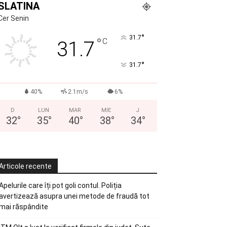
SLATINA
Cer Senin
°
31.7
°
C
31.7
°
31.7
40%
2.1m/s
6%
D
LUN
MAR
MIE
J
32
°
35
°
40
°
38
°
34
°
Articole recente
Apelurile care îți pot goli contul. Poliția
avertizează asupra unei metode de fraudă tot
mai răspândite