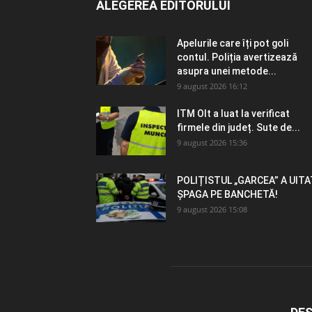
ALEGEREA EDITORULUI
Apelurile care îți pot goli
contul. Poliția avertizează
asupra unei metode...
9 august 2026 16:12
ITM Olt a luat la verificat
firmele din județ. Sute de...
9 august 2026 15:36
POLIȚISTUL „GARCEA” A UITA
ȘPAGA PE BANCHETĂ!
9 august 2026 15:08