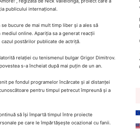
Amore!”, regizată de Nick Vallelonga, proiect care a
a publicului internațional.
se bucure de mai mult timp liber și a ales să
mediul online. Apariția sa a generat reacții
azul postărilor publicate de actriță.
atorită relației cu tenismenul bulgar Grigor Dimitrov.
să povestea s-a încheiat după mai puțin de un an.
venit pe fondul programelor încărcate și al distanței
recunoscătoare pentru timpul petrecut împreună și a
ntinuă să își împartă timpul între proiecte
rsonale pe care le împărtășește ocazional cu fanii.