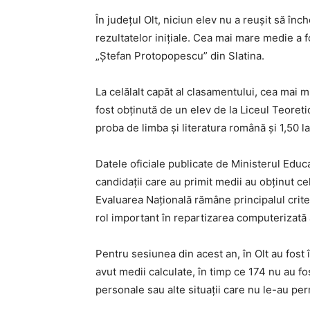
În județul Olt, niciun elev nu a reușit să î
rezultatelor inițiale. Cea mai mare medie a 
„Ștefan Protopopescu” din Slatina.
La celălalt capăt al clasamentului, cea mai m
fost obținută de un elev de la Liceul Teoretic
proba de limba și literatura română și 1,50 l
Datele oficiale publicate de Ministerul Educaț
candidații care au primit medii au obținut ce
Evaluarea Națională rămâne principalul crite
rol important în repartizarea computerizată 
Pentru sesiunea din acest an, în Olt au fost 
avut medii calculate, în timp ce 174 nu au f
personale sau alte situații care nu le-au pe