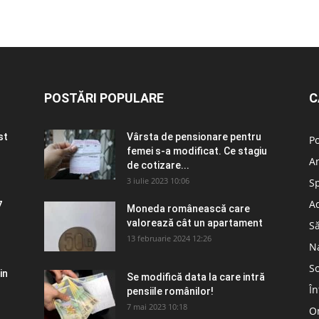
POSTĂRI POPULARE
C
st
Vârsta de pensionare pentru
Po
femei s-a modificat. Ce stagiu
A
de cotizare...
3 iulie 2023 10:06
S
Ad
7
Moneda românească care
valorează cât un apartament
S
13 februarie 2024 12:26
N
So
in
Se modifică data la care intră
În
pensiile românilor!
7 mai 2023 10:18
Om