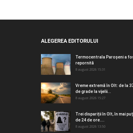
ALEGEREA EDITORULUI
Termocentrala Paroșeni a fo
repornită
8 august 2026 15:31
Vreme extremă în Olt: de la 3
de grade la vijelii...
8 august 2026 15:27
Trei dispariții în Olt, în mai puț
de 24 de ore....
8 august 2026 13:50