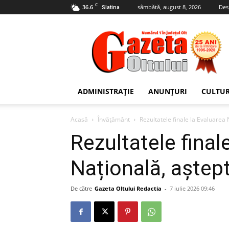
C
36.6
sâmbătă, august 8, 2026
Des
Slatina
Gazeta
Oltului
ADMINISTRAȚIE
ANUNȚURI
CULTU
Acasă
Învățământ
Rezultatele finale la Evaluarea 
Rezultatele final
Națională, aștept
De către
Gazeta Oltului Redactia
-
7 iulie 2026 09:46