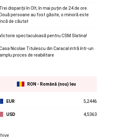
Trei dispariții în Olt, în mai puțin de 24 de ore.
Două persoane au fost găsite, o minoră este
încă de căutat
Victorie spectaculoasă pentru CSM Slatina!
Casa Nicolae Titulescu din Caracal intră într-un
amplu proces de reabilitare
RON - Română (nou) leu
EUR
5,2446
USD
4,5363
rhive