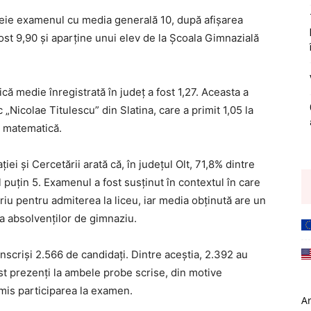
ncheie examenul cu media generală 10, după afișarea
fost 9,90 și aparține unui elev de la Școala Gimnazială
ică medie înregistrată în județ a fost 1,27. Aceasta a
 „Nicolae Titulescu” din Slatina, care a primit 1,05 la
a matematică.
iei și Cercetării arată că, în județul Olt, 71,8% dintre
l puțin 5. Examenul a fost susținut în contextul în care
riu pentru admiterea la liceu, iar media obținută are un
a absolvenților de gimnaziu.
înscriși 2.566 de candidați. Dintre aceștia, 2.392 au
ost prezenți la ambele probe scrise, din motive
rmis participarea la examen.
A