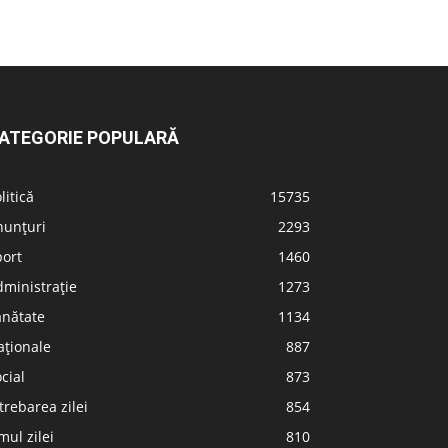
ATEGORIE POPULARĂ
litică
15735
nunțuri
2293
port
1460
ministrație
1273
ănătate
1134
aționale
887
cial
873
trebarea zilei
854
ul zilei
810