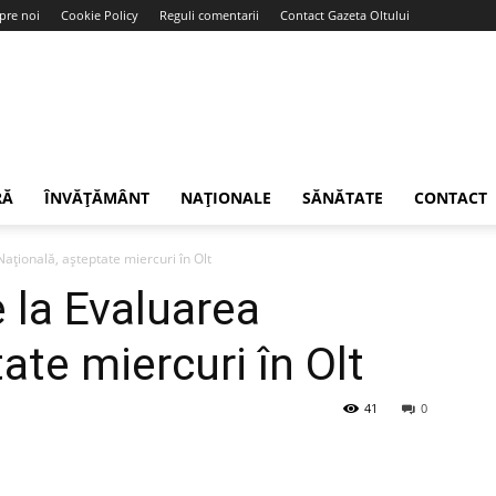
pre noi
Cookie Policy
Reguli comentarii
Contact Gazeta Oltului
RĂ
ÎNVĂȚĂMÂNT
NAȚIONALE
SĂNĂTATE
CONTACT
Națională, așteptate miercuri în Olt
e la Evaluarea
ate miercuri în Olt
41
0