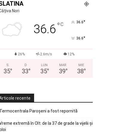
SLATINA
Câțiva Nori
°
36.6
°
C
36.6
°
36.6
26%
2.6m/s
12%
S
D
LUN
MAR
MIE
35
°
33
°
35
°
39
°
38
°
Articole recente
Termocentrala Paroșeni a fost repornită
Vreme extremă în Olt: de la 37 de grade la vijelii și
ploi