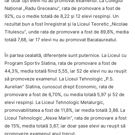
iar doar opt elevi nu au promovat examenul. La Colegiul
Național „Radu Greceanu”, rata de promovare a fost de
92%, cu o medie totală de 8,22 și 12 elevi respinși. Un
rezultat bun a fost înregistrat și la Liceul Teoretic „Nicolae
Titulescu”, unde rata de promovare a fost de 89,8%, media
totală 7,68, iar 17 elevi nu au promovat Bacalaureatul.
În partea cealaltă, diferențele sunt puternice. La Liceul cu
Program Sportiv Slatina, rata de promovare a fost de
44,3%, media totală fiind 5,55, iar 52 de elevi nu au reușit
să promoveze examenul. La Liceul Tehnologic „P.S.
Aurelian” Slatina, cunoscut drept Economic, rata de
promovare a fost de 6,70%, cu media totală 5,97 și 52 de
elevi respinși. La Liceul Tehnologic Metalurgic,
promovabilitatea a fost de 11,8%, iar media totală 3,86. La
Liceul Tehnologic „Alexe Marin”, rata de promovare a fost
de 15%, media totală 3,67, iar doar șase elevi au reușit să
promoveze examenul anul trecut.