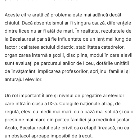
Aceste cifre arată că problema este mai adâncă decât
chiulul. Dacă absenteismul ar fi singura cauză, diferențele
dintre licee nu ar fi atât de mari. În realitate, rezultatele de
la Bacalaureat par să fie influențate de un lanț mai lung de
factori: calitatea actului didactic, stabilitatea catedrelor,
organizarea internă a școlii, disciplina, modul în care elevii
sunt evaluați pe parcursul anilor de liceu, dotările unității
de învățământ, implicarea profesorilor, sprijinul familiei și
anturajul elevilor.
Un rol important îl are și nivelul de pregătire al elevilor
care intră în clasa a IX-a. Colegiile naționale atrag, de
regulă, elevi cu medii mai mari, cu o bază mai solidă și cu o
presiune mai mare din partea familiei și a mediului școlar.
Acolo, Bacalaureatul este privit ca o etapă firească, nu ca
un obstacol aproape imposibil de trecut.