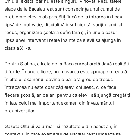
Chiulul există, dar nu este singurul vinovat. Rezultatele
slabe de la Bacalaureat sunt consecința unui cumul de
probleme: elevi slab pregătiți încă de la intrarea în liceu,
lipsă de motivație, disciplină insuficientă, sprijin familial
redus, organizare școlară deficitară și, în unele cazuri,
lipsa unei intervenții reale înainte ca elevii să ajungă în
clasa a XII-a.
Pentru Slatina, cifrele de la Bacalaureat arată două realități
diferite. În unele licee, promovarea este aproape o regulă.
În altele, examenul devine o barieră greu de trecut.
Întrebarea nu este doar câți elevi chiulesc, ci ce face
fiecare școală, an de an, pentru ca elevii să ajungă pregătiți
în fața celui mai important examen din învățământul
preuniversitar.
Gazeta Oltului va urmări și rezultatele din acest an, în
contextul în care examenul de Bacalaureat urmează să