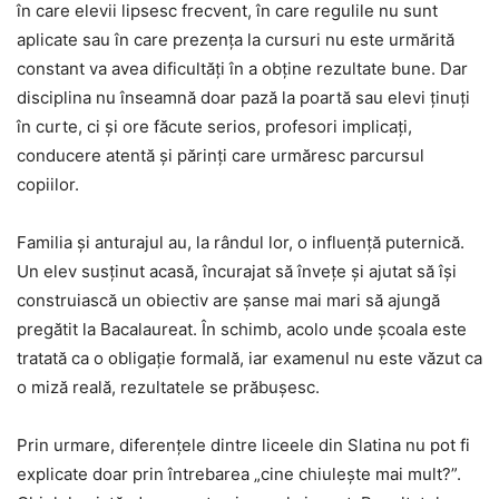
în care elevii lipsesc frecvent, în care regulile nu sunt
aplicate sau în care prezența la cursuri nu este urmărită
constant va avea dificultăți în a obține rezultate bune. Dar
disciplina nu înseamnă doar pază la poartă sau elevi ținuți
în curte, ci și ore făcute serios, profesori implicați,
conducere atentă și părinți care urmăresc parcursul
copiilor.
Familia și anturajul au, la rândul lor, o influență puternică.
Un elev susținut acasă, încurajat să învețe și ajutat să își
construiască un obiectiv are șanse mai mari să ajungă
pregătit la Bacalaureat. În schimb, acolo unde școala este
tratată ca o obligație formală, iar examenul nu este văzut ca
o miză reală, rezultatele se prăbușesc.
Prin urmare, diferențele dintre liceele din Slatina nu pot fi
explicate doar prin întrebarea „cine chiulește mai mult?”.