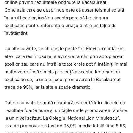
online privind rezultatele obținute la Bacalaureat.
Concluzia care se desprinde este că absenteismul există
în jurul liceelor, însă nu acesta pare să fie singura
explicație pentru diferențele uriașe dintre unitățile de
învățământ.
Cu alte cuvinte, se chiulește peste tot. Elevi care întârzie,
elevi care ies în pauze, elevi care rămân prin apropierea
școlilor sau care nu intră la toate orele pot fi întâlniți în mai
multe zone. Însă simpla prezență a acestui fenomen nu
explică de ce, la unele licee, promovarea la Bacalaureat
trece de 90%, iar la altele scade dramatic.
Datele consultate arată o ruptură evidentă între liceele cu
rezultate foarte bune și unitățile unde promovarea rămâne
la un nivel scăzut. La Colegiul Național „Ion Minulescu”,
rata de promovare a fost de 95,9%, media totală fiind 8,56,