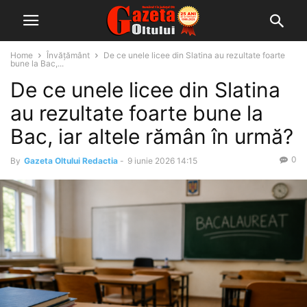
Home
Învățământ
De ce unele licee din Slatina au rezultate foarte
bune la Bac,...
De ce unele licee din Slatina
au rezultate foarte bune la
Bac, iar altele rămân în urmă?
0
By
Gazeta Oltului Redactia
-
9 iunie 2026 14:15