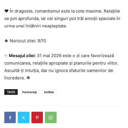
❤️ În dragoste, romantismul este la cote maxime. Relațiile
se pot aprofunda, iar cei singuri pot trăi emoții speciale în
urma unei întâlniri neașteptate.
🍀 Norocul zilei: 9/10
✨
Mesajul zilei:
31 mai 2026 este o zi care favorizează
comunicarea, relațiile apropiate și planurile pentru viitor.
Ascultă-ți intuiția, dar nu ignora sfaturile oamenilor de
încredere. 🌟
TAGS
horoscop
zodiac