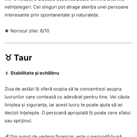
neînțelegeri. Cei singuri pot atrage atenția unei persoane
interesante prin spontaneitate și naturalețe.
🍀 Norocul zilei: 8/10
♉ Taur
🌷
Stabilitate și echilibru
Ziua de astăzi îți oferă ocazia să te concentrezi asupra
lucrurilor care contează cu adevărat pentru tine. Vei căuta
liniștea și siguranța, iar acest lucru te poate ajuta să iei
decizii înțelepte. O persoană apropiată îți poate cere sfatul
sau sprijinul.
💰 Din punct de vedere financiar, este o perioadă bună