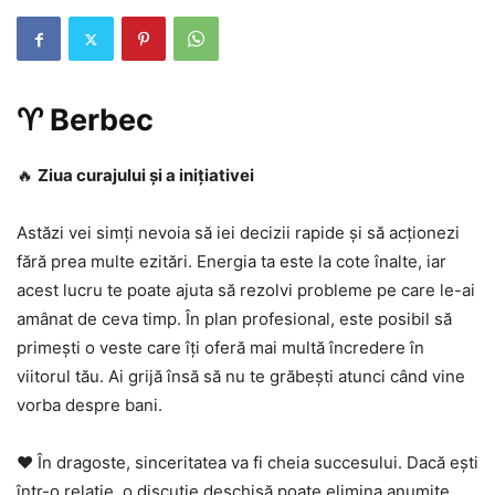
♈ Berbec
🔥
Ziua curajului și a inițiativei
Astăzi vei simți nevoia să iei decizii rapide și să acționezi
fără prea multe ezitări. Energia ta este la cote înalte, iar
acest lucru te poate ajuta să rezolvi probleme pe care le-ai
amânat de ceva timp. În plan profesional, este posibil să
primești o veste care îți oferă mai multă încredere în
viitorul tău. Ai grijă însă să nu te grăbești atunci când vine
vorba despre bani.
❤️ În dragoste, sinceritatea va fi cheia succesului. Dacă ești
într-o relație, o discuție deschisă poate elimina anumite