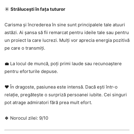
☀️
Strălucești în fața tuturor
Carisma și încrederea în sine sunt principalele tale atuuri
astăzi. Ai șansa să fii remarcat pentru ideile tale sau pentru
un proiect la care lucrezi. Mulți vor aprecia energia pozitivă
pe care o transmiți.
💼 La locul de muncă, poți primi laude sau recunoaștere
pentru eforturile depuse.
❤️ În dragoste, pasiunea este intensă. Dacă ești într-o
relație, pregătește o surpriză persoanei iubite. Cei singuri
pot atrage admiratori fără prea mult efort.
🍀 Norocul zilei: 9/10