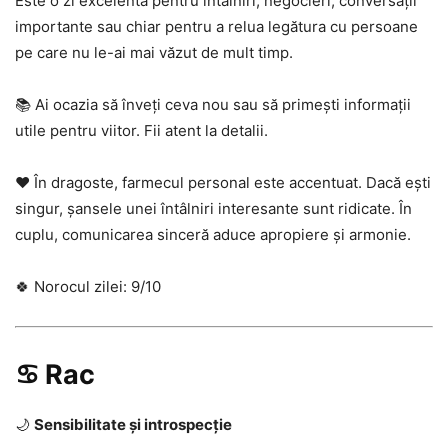
Este o zi excelentă pentru întâlniri, negocieri, conversații
importante sau chiar pentru a relua legătura cu persoane
pe care nu le-ai mai văzut de mult timp.
📚 Ai ocazia să înveți ceva nou sau să primești informații
utile pentru viitor. Fii atent la detalii.
❤️ În dragoste, farmecul personal este accentuat. Dacă ești
singur, șansele unei întâlniri interesante sunt ridicate. În
cuplu, comunicarea sinceră aduce apropiere și armonie.
🍀 Norocul zilei: 9/10
♋ Rac
🌙
Sensibilitate și introspecție