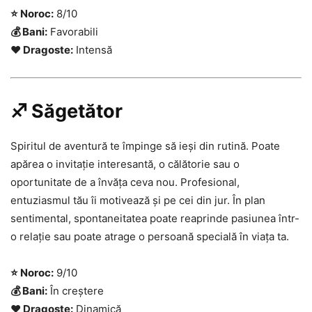
⭐ Noroc:
8/10
💰 Bani:
Favorabili
❤️ Dragoste:
Intensă
♐ Săgetător
Spiritul de aventură te împinge să ieși din rutină. Poate
apărea o invitație interesantă, o călătorie sau o
oportunitate de a învăța ceva nou. Profesional,
entuziasmul tău îi motivează și pe cei din jur. În plan
sentimental, spontaneitatea poate reaprinde pasiunea într-
o relație sau poate atrage o persoană specială în viața ta.
⭐ Noroc:
9/10
💰 Bani:
În creștere
❤️ Dragoste:
Dinamică