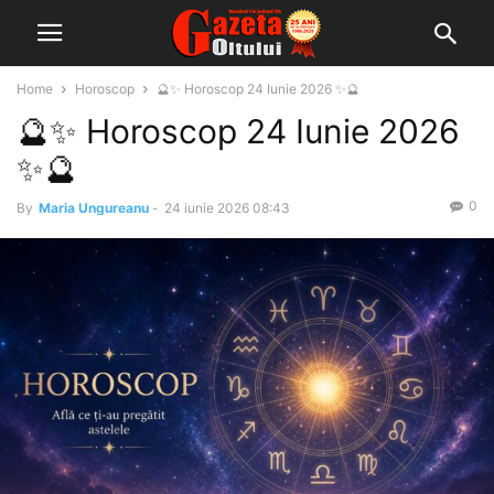
Home
Horoscop
🔮✨ Horoscop 24 Iunie 2026 ✨🔮
🔮✨ Horoscop 24 Iunie 2026
✨🔮
0
By
Maria Ungureanu
-
24 iunie 2026 08:43