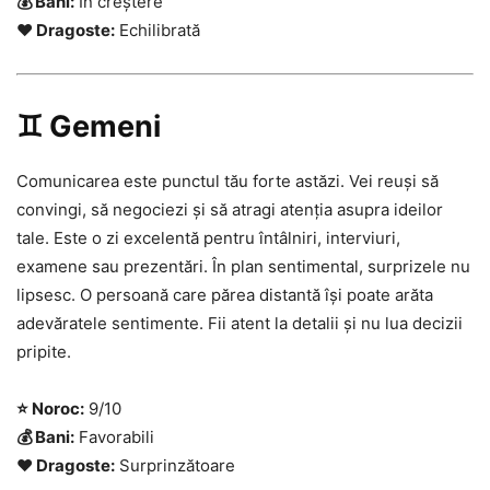
💰 Bani:
În creștere
❤️ Dragoste:
Echilibrată
♊ Gemeni
Comunicarea este punctul tău forte astăzi. Vei reuși să
convingi, să negociezi și să atragi atenția asupra ideilor
tale. Este o zi excelentă pentru întâlniri, interviuri,
examene sau prezentări. În plan sentimental, surprizele nu
lipsesc. O persoană care părea distantă își poate arăta
adevăratele sentimente. Fii atent la detalii și nu lua decizii
pripite.
⭐ Noroc:
9/10
💰 Bani:
Favorabili
❤️ Dragoste:
Surprinzătoare