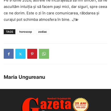
Pe 9 iunie 2026, astrele ne încurajează să fim sinceri, să ne
ascultăm intuiția și să facem pași mici, dar siguri, spre ceea
ce ne dorim. Este o zi în care comunicarea, răbdarea și
curajul pot schimba atmosfera în bine. 🌙💫
TAGS
horoscop
zodiac
Maria Ungureanu