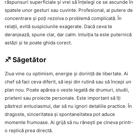
răspunsuri superficiale și vrei să înțelegi ce se ascunde în
spatele unor gesturi sau cuvinte. Profesional, ai putere de
concentrare și poți rezolva o problemă complicată. În
relații, evită suspiciunile exagerate. Dacă ceva te
deranjează, spune clar, dar calm. Intuiția ta este puternică
astăzi și te poate ghida corect.
♐ Săgetător
Ziua vine cu optimism, energie și dorință de libertate. Ai
chef să faci ceva diferit, să ieși din rutină sau să începi un
plan nou. Poate apărea o veste legată de drumuri, studii,
prieteni sau proiecte personale. Este important să îți
păstrezi entuziasmul, dar să nu ignori detaliile practice. În
dragoste, sinceritatea și spontaneitatea pot aduce
momente frumoase. Ai grijă să nu rănești pe cineva printr-
o replică prea directă.