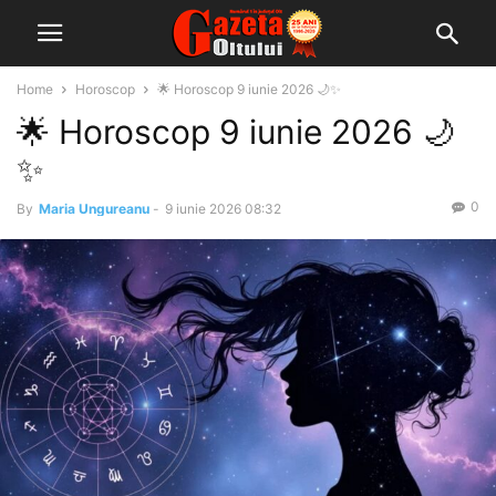
Home
Horoscop
🌟 Horoscop 9 iunie 2026 🌙✨
🌟 Horoscop 9 iunie 2026 🌙
✨
0
By
Maria Ungureanu
-
9 iunie 2026 08:32