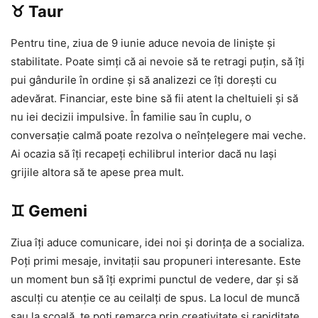
♉ Taur
Pentru tine, ziua de 9 iunie aduce nevoia de liniște și
stabilitate. Poate simți că ai nevoie să te retragi puțin, să îți
pui gândurile în ordine și să analizezi ce îți dorești cu
adevărat. Financiar, este bine să fii atent la cheltuieli și să
nu iei decizii impulsive. În familie sau în cuplu, o
conversație calmă poate rezolva o neînțelegere mai veche.
Ai ocazia să îți recapeți echilibrul interior dacă nu lași
grijile altora să te apese prea mult.
♊ Gemeni
Ziua îți aduce comunicare, idei noi și dorința de a socializa.
Poți primi mesaje, invitații sau propuneri interesante. Este
un moment bun să îți exprimi punctul de vedere, dar și să
asculți cu atenție ce au ceilalți de spus. La locul de muncă
sau la școală, te poți remarca prin creativitate și rapiditate