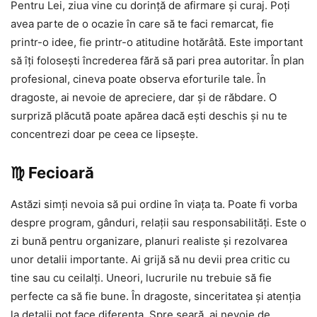
Pentru Lei, ziua vine cu dorință de afirmare și curaj. Poți
avea parte de o ocazie în care să te faci remarcat, fie
printr-o idee, fie printr-o atitudine hotărâtă. Este important
să îți folosești încrederea fără să pari prea autoritar. În plan
profesional, cineva poate observa eforturile tale. În
dragoste, ai nevoie de apreciere, dar și de răbdare. O
surpriză plăcută poate apărea dacă ești deschis și nu te
concentrezi doar pe ceea ce lipsește.
♍ Fecioară
Astăzi simți nevoia să pui ordine în viața ta. Poate fi vorba
despre program, gânduri, relații sau responsabilități. Este o
zi bună pentru organizare, planuri realiste și rezolvarea
unor detalii importante. Ai grijă să nu devii prea critic cu
tine sau cu ceilalți. Uneori, lucrurile nu trebuie să fie
perfecte ca să fie bune. În dragoste, sinceritatea și atenția
la detalii pot face diferența. Spre seară, ai nevoie de