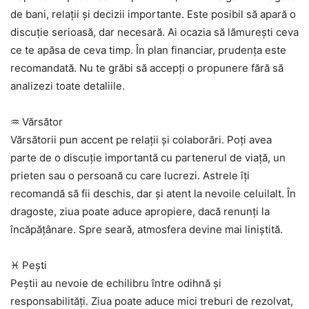
de bani, relații și decizii importante. Este posibil să apară o
discuție serioasă, dar necesară. Ai ocazia să lămurești ceva
ce te apăsa de ceva timp. În plan financiar, prudența este
recomandată. Nu te grăbi să accepți o propunere fără să
analizezi toate detaliile.
♒ Vărsător
Vărsătorii pun accent pe relații și colaborări. Poți avea
parte de o discuție importantă cu partenerul de viață, un
prieten sau o persoană cu care lucrezi. Astrele îți
recomandă să fii deschis, dar și atent la nevoile celuilalt. În
dragoste, ziua poate aduce apropiere, dacă renunți la
încăpățânare. Spre seară, atmosfera devine mai liniștită.
♓ Pești
Peștii au nevoie de echilibru între odihnă și
responsabilități. Ziua poate aduce mici treburi de rezolvat,