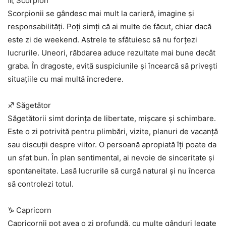
♏ Scorpion
Scorpionii se gândesc mai mult la carieră, imagine și
responsabilități. Poți simți că ai multe de făcut, chiar dacă
este zi de weekend. Astrele te sfătuiesc să nu forțezi
lucrurile. Uneori, răbdarea aduce rezultate mai bune decât
graba. În dragoste, evită suspiciunile și încearcă să privești
situațiile cu mai multă încredere.
♐ Săgetător
Săgetătorii simt dorința de libertate, mișcare și schimbare.
Este o zi potrivită pentru plimbări, vizite, planuri de vacanță
sau discuții despre viitor. O persoană apropiată îți poate da
un sfat bun. În plan sentimental, ai nevoie de sinceritate și
spontaneitate. Lasă lucrurile să curgă natural și nu încerca
să controlezi totul.
♑ Capricorn
Capricornii pot avea o zi profundă, cu multe gânduri legate