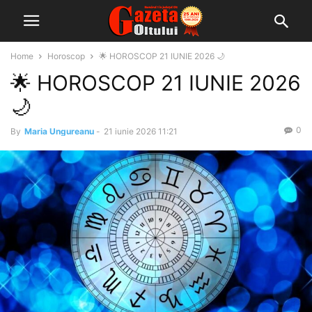
Home
Horoscop
🌟 HOROSCOP 21 IUNIE 2026 🌙
🌟 HOROSCOP 21 IUNIE 2026
🌙
0
By
Maria Ungureanu
-
21 iunie 2026 11:21