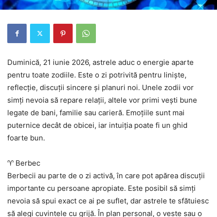
Duminică, 21 iunie 2026, astrele aduc o energie aparte
pentru toate zodiile. Este o zi potrivită pentru liniște,
reflecție, discuții sincere și planuri noi. Unele zodii vor
simți nevoia să repare relații, altele vor primi vești bune
legate de bani, familie sau carieră. Emoțiile sunt mai
puternice decât de obicei, iar intuiția poate fi un ghid
foarte bun.
♈ Berbec
Berbecii au parte de o zi activă, în care pot apărea discuții
importante cu persoane apropiate. Este posibil să simți
nevoia să spui exact ce ai pe suflet, dar astrele te sfătuiesc
să alegi cuvintele cu grijă. În plan personal, o veste sau o