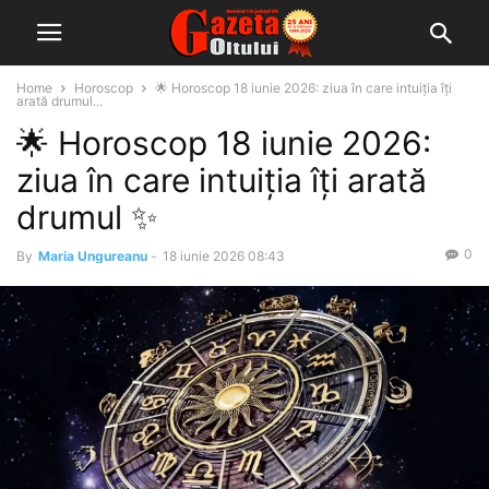
Home
Horoscop
🌟 Horoscop 18 iunie 2026: ziua în care intuiția îți
arată drumul...
🌟 Horoscop 18 iunie 2026:
ziua în care intuiția îți arată
drumul ✨
0
By
Maria Ungureanu
-
18 iunie 2026 08:43