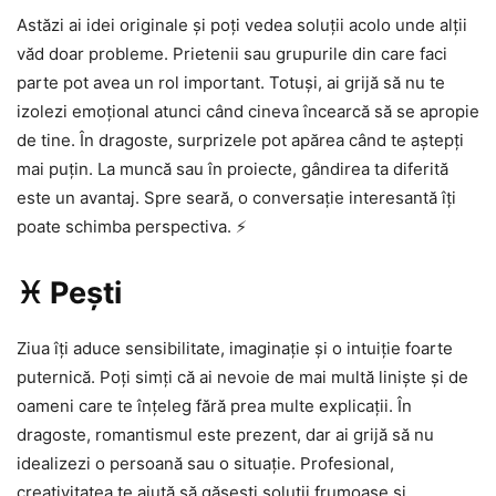
Astăzi ai idei originale și poți vedea soluții acolo unde alții
văd doar probleme. Prietenii sau grupurile din care faci
parte pot avea un rol important. Totuși, ai grijă să nu te
izolezi emoțional atunci când cineva încearcă să se apropie
de tine. În dragoste, surprizele pot apărea când te aștepți
mai puțin. La muncă sau în proiecte, gândirea ta diferită
este un avantaj. Spre seară, o conversație interesantă îți
poate schimba perspectiva. ⚡
♓ Pești
Ziua îți aduce sensibilitate, imaginație și o intuiție foarte
puternică. Poți simți că ai nevoie de mai multă liniște și de
oameni care te înțeleg fără prea multe explicații. În
dragoste, romantismul este prezent, dar ai grijă să nu
idealizezi o persoană sau o situație. Profesional,
creativitatea te ajută să găsești soluții frumoase și