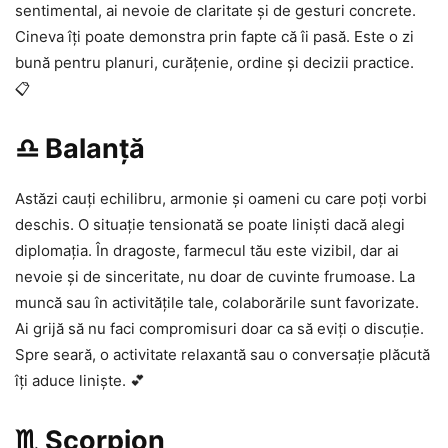
sentimental, ai nevoie de claritate și de gesturi concrete.
Cineva îți poate demonstra prin fapte că îi pasă. Este o zi
bună pentru planuri, curățenie, ordine și decizii practice.
📋
♎ Balanță
Astăzi cauți echilibru, armonie și oameni cu care poți vorbi
deschis. O situație tensionată se poate liniști dacă alegi
diplomația. În dragoste, farmecul tău este vizibil, dar ai
nevoie și de sinceritate, nu doar de cuvinte frumoase. La
muncă sau în activitățile tale, colaborările sunt favorizate.
Ai grijă să nu faci compromisuri doar ca să eviți o discuție.
Spre seară, o activitate relaxantă sau o conversație plăcută
îți aduce liniște. 💕
♏ Scorpion