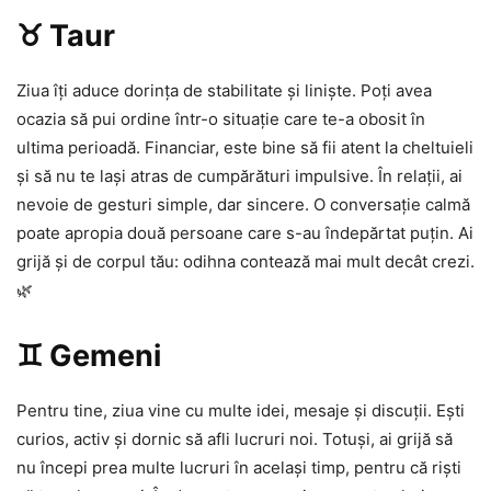
♉ Taur
Ziua îți aduce dorința de stabilitate și liniște. Poți avea
ocazia să pui ordine într-o situație care te-a obosit în
ultima perioadă. Financiar, este bine să fii atent la cheltuieli
și să nu te lași atras de cumpărături impulsive. În relații, ai
nevoie de gesturi simple, dar sincere. O conversație calmă
poate apropia două persoane care s-au îndepărtat puțin. Ai
grijă și de corpul tău: odihna contează mai mult decât crezi.
🌿
♊ Gemeni
Pentru tine, ziua vine cu multe idei, mesaje și discuții. Ești
curios, activ și dornic să afli lucruri noi. Totuși, ai grijă să
nu începi prea multe lucruri în același timp, pentru că riști