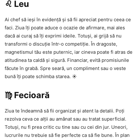
♌ Leu
Ai chef să ieși în evidență și să fii apreciat pentru ceea ce
faci. Ziua îți poate aduce o ocazie de afirmare, mai ales
dacă ai curaj să îți exprimi ideile. Totuși, ai grijă să nu
transformi o discuție într-o competiție. În dragoste,
magnetismul tău este puternic, iar cineva poate fi atras de
atitudinea ta caldă și sigură. Financiar, evită promisiunile
făcute în grabă. Spre seară, un compliment sau o veste
bună îți poate schimba starea. ☀️
♍ Fecioară
Ziua te îndeamnă să fii organizat și atent la detalii. Poți
rezolva ceva ce alții au amânat sau au tratat superficial.
Totuși, nu fi prea critic cu tine sau cu cei din jur. Uneori,
lucrurile nu trebuie să fie perfecte ca să fie bune. În plan