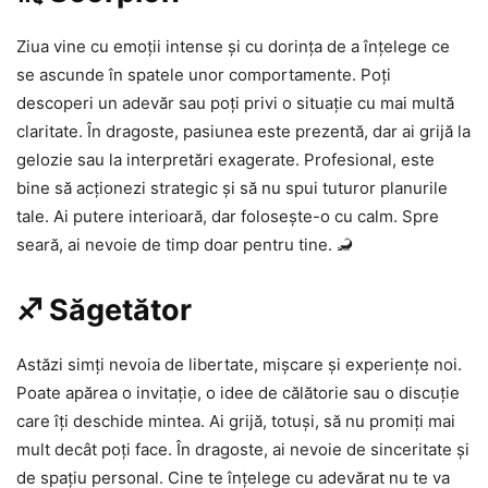
Ziua vine cu emoții intense și cu dorința de a înțelege ce
se ascunde în spatele unor comportamente. Poți
descoperi un adevăr sau poți privi o situație cu mai multă
claritate. În dragoste, pasiunea este prezentă, dar ai grijă la
gelozie sau la interpretări exagerate. Profesional, este
bine să acționezi strategic și să nu spui tuturor planurile
tale. Ai putere interioară, dar folosește-o cu calm. Spre
seară, ai nevoie de timp doar pentru tine. 🦂
♐ Săgetător
Astăzi simți nevoia de libertate, mișcare și experiențe noi.
Poate apărea o invitație, o idee de călătorie sau o discuție
care îți deschide mintea. Ai grijă, totuși, să nu promiți mai
mult decât poți face. În dragoste, ai nevoie de sinceritate și
de spațiu personal. Cine te înțelege cu adevărat nu te va