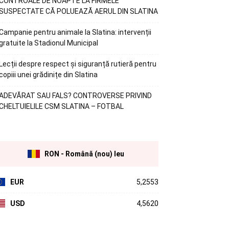
CONTROALE DE NOAPTE LA FIRMELE
SUSPECTATE CĂ POLUEAZĂ AERUL DIN SLATINA
Campanie pentru animale la Slatina: intervenții
gratuite la Stadionul Municipal
Lecții despre respect și siguranță rutieră pentru
copiii unei grădinițe din Slatina
ADEVĂRAT SAU FALS? CONTROVERSE PRIVIND
CHELTUIELILE CSM SLATINA – FOTBAL
RON - Română (nou) leu
EUR
5,2553
USD
4,5620