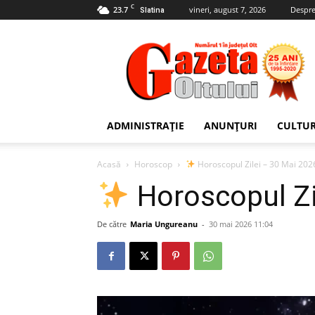
C
23.7
vineri, august 7, 2026
Despre
Slatina
Gazeta
Oltului
ADMINISTRAȚIE
ANUNȚURI
CULTU
Acasă
Horoscop
Horoscopul Zilei – 30 Mai 20
Horoscopul Zi
De către
Maria Ungureanu
-
30 mai 2026 11:04