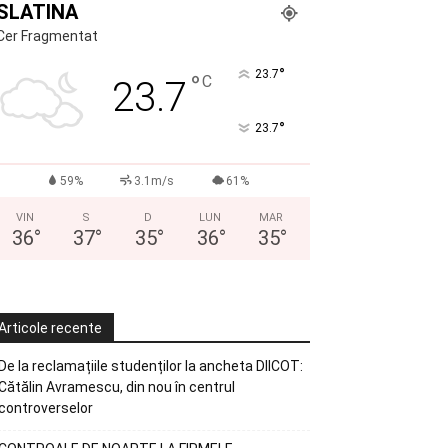
SLATINA
Cer Fragmentat
°
23.7
°
C
23.7
°
23.7
59%
3.1m/s
61%
VIN
S
D
LUN
MAR
36
°
37
°
35
°
36
°
35
°
Articole recente
De la reclamațiile studenților la ancheta DIICOT:
Cătălin Avramescu, din nou în centrul
controverselor