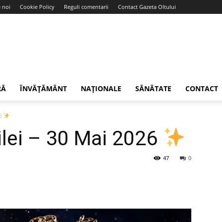
 noi
Cookie Policy
Reguli comentarii
Contact Gazeta Oltului
RĂ
ÎNVĂȚĂMÂNT
NAȚIONALE
SĂNĂTATE
CONTACT
26
lei – 30 Mai 2026
47
0