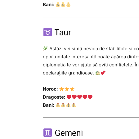
Bani:
Taur
Astăzi vei simți nevoia de stabilitate și c
oportunitate interesantă poate apărea dintr-o
diplomația te vor ajuta să eviți conflictele. 
declarațiile grandioase.
Noroc:
Dragoste:
Bani:
Gemeni