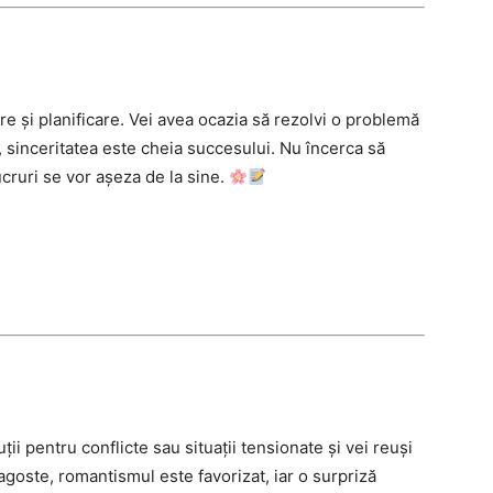
e și planificare. Vei avea ocazia să rezolvi o problemă
, sinceritatea este cheia succesului. Nu încerca să
ucruri se vor așeza de la sine.
uții pentru conflicte sau situații tensionate și vei reuși
agoste, romantismul este favorizat, iar o surpriză