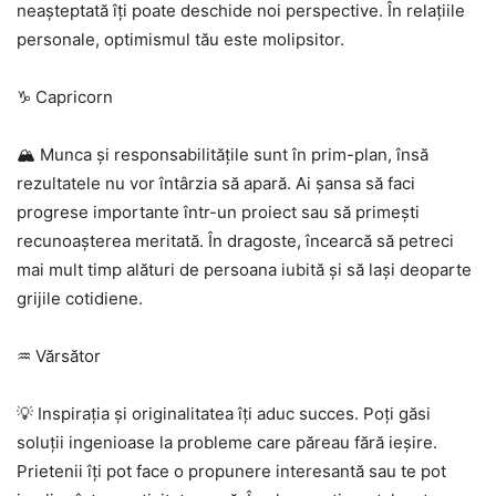
neașteptată îți poate deschide noi perspective. În relațiile
personale, optimismul tău este molipsitor.
♑ Capricorn
🏔️ Munca și responsabilitățile sunt în prim-plan, însă
rezultatele nu vor întârzia să apară. Ai șansa să faci
progrese importante într-un proiect sau să primești
recunoașterea meritată. În dragoste, încearcă să petreci
mai mult timp alături de persoana iubită și să lași deoparte
grijile cotidiene.
♒ Vărsător
💡 Inspirația și originalitatea îți aduc succes. Poți găsi
soluții ingenioase la probleme care păreau fără ieșire.
Prietenii îți pot face o propunere interesantă sau te pot