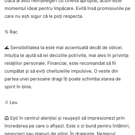
Dacă ai avut neînțelegeri cu cineva apropiat, acum este
momentul ideal pentru împăcare. Evită însă promisiunile pe
care nu ești sigur că le poți respecta.
♋ Rac
🌊 Sensibilitatea ta este mai accentuată decât de obicei.
Intuiția te ajută să iei deciziile potrivite, mai ales în privința
relațiilor personale. Financiar, este recomandat să fii
cumpătat și să eviți cheltuielile impulsive. O veste din
partea unei persoane dragi îți poate schimba starea de
spirit în bine.
♌ Leu
🦁 Ești în centrul atenției și reușești să impresionezi prin
încrederea pe care o afișezi. Este o zi bună pentru întâlniri,
negocieri sau planuri de viitor. În dragoste, farmecul