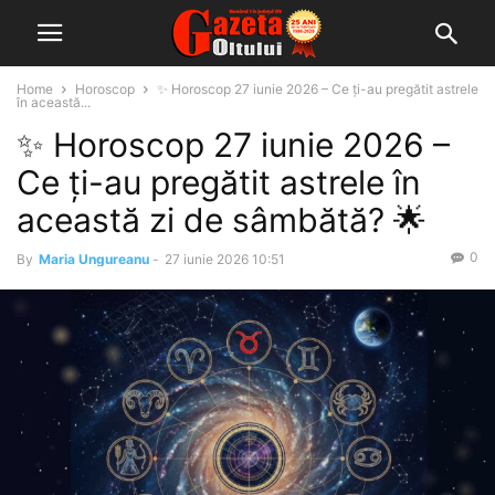
Home
Horoscop
✨ Horoscop 27 iunie 2026 – Ce ți-au pregătit astrele
în această...
✨ Horoscop 27 iunie 2026 –
Ce ți-au pregătit astrele în
această zi de sâmbătă? 🌟
0
By
Maria Ungureanu
-
27 iunie 2026 10:51