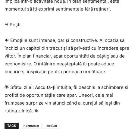
implica într-o activitate nouă. În plan sentimental, este
momentul să îți exprimi sentimentele fără rețineri.
♓ Pești
🐠 Emoțiile sunt intense, dar și constructive. Ai ocazia să
închizi un capitol din trecut și să privești cu încredere spre
viitor. În plan financiar, apar oportunități de câștig sau de
economisire. O întâlnire neașteptată îți poate aduce
bucurie și inspirație pentru perioada următoare.
🌟 Sfatul zilei: Ascultă-ți intuiția, fii deschis la schimbare și
profită de oportunitățile care apar. Uneori, cele mai
frumoase surprize vin atunci când ai curajul să ieși din
rutina zilnică. 🍀
TAGS
horoscop
zodiac