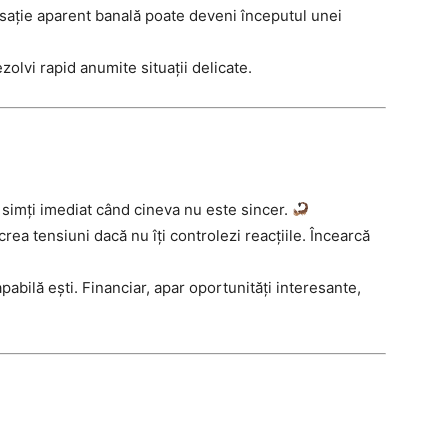
rsație aparent banală poate deveni începutul unei
zolvi rapid anumite situații delicate.
i simți imediat când cineva nu este sincer.
rea tensiuni dacă nu îți controlezi reacțiile. Încearcă
abilă ești. Financiar, apar oportunități interesante,