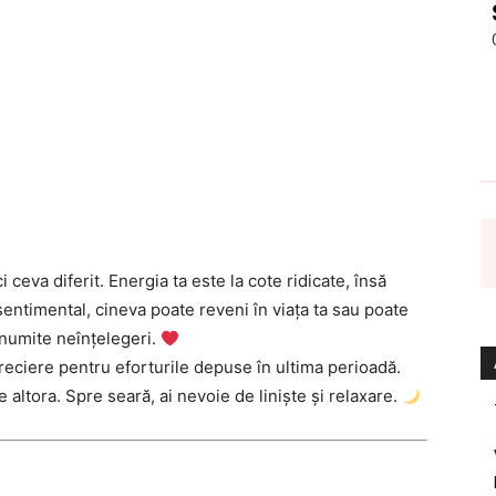
ci ceva diferit. Energia ta este la cote ridicate, însă
n sentimental, cineva poate reveni în viața ta sau poate
anumite neînțelegeri.
reciere pentru eforturile depuse în ultima perioadă.
le altora. Spre seară, ai nevoie de liniște și relaxare.