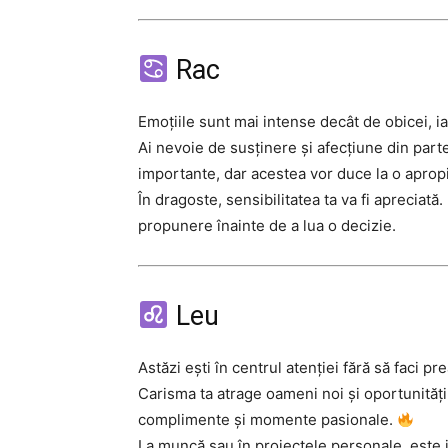
Rac
Emoțiile sunt mai intense decât de obicei, ia
Ai nevoie de susținere și afecțiune din partea
importante, dar acestea vor duce la o aprop
În dragoste, sensibilitatea ta va fi apreciată.
propunere înainte de a lua o decizie.
Leu
Astăzi ești în centrul atenției fără să faci pr
Carisma ta atrage oameni noi și oportunități 
complimente și momente pasionale.
La muncă sau în proiectele personale, este i