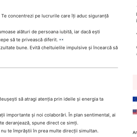
. Te concentrezi pe lucrurile care îți aduc siguranță
moase alături de persoana iubită, iar dacă ești
cepe să te privească diferit.
zultate bune. Evită cheltuielile impulsive și încearcă să
ușești să atragi atenția prin ideile și energia ta
ații importante și noi colaborări. În plan sentimental, ai
 te deranjează, spune direct ce simți.
nu te împrăștii în prea multe direcții simultan.
A