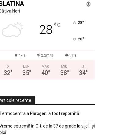
SLATINA
Câțiva Nori
°
28
°
C
28
°
28
47%
2.2m/s
11%
D
LUN
MAR
MIE
J
32
°
35
°
40
°
38
°
34
°
Articole recente
Termocentrala Paroșeni a fost repornită
Vreme extremă în Olt: de la 37 de grade la vijelii și
ploi