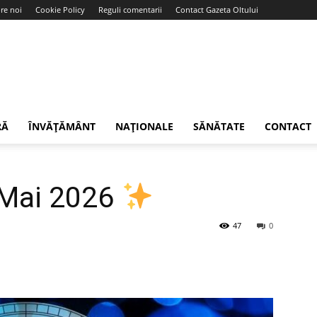
re noi
Cookie Policy
Reguli comentarii
Contact Gazeta Oltului
RĂ
ÎNVĂȚĂMÂNT
NAȚIONALE
SĂNĂTATE
CONTACT
Mai 2026
47
0