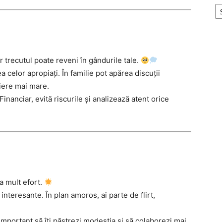
r trecutul poate reveni în gândurile tale.
 celor apropiați. În familie pot apărea discuții
iere mai mare.
 Financiar, evită riscurile și analizează atent orice
ea mult efort.
interesante. În plan amoros, ai parte de flirt,
mportant să îți păstrezi modestia și să colaborezi mai