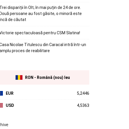
Trei dispariții în Olt, în mai puțin de 24 de ore.
Două persoane au fost găsite, o minoră este
încă de căutat
Victorie spectaculoasă pentru CSM Slatina!
Casa Nicolae Titulescu din Caracal intră într-un
amplu proces de reabilitare
RON - Română (nou) leu
EUR
5,2446
USD
4,5363
rhive