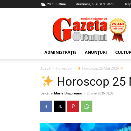
C
28
duminică, august 9, 2026
Desp
Slatina
Gazeta
Oltului
ADMINISTRAȚIE
ANUNȚURI
CULTU
Acasă
Horoscop
Horoscop 25 Mai 2026
Horoscop 25 
De către
Maria Ungureanu
-
25 mai 2026 08:32