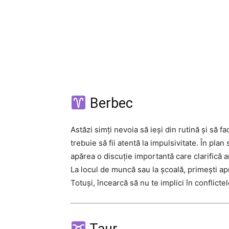
Berbec
Astăzi simți nevoia să ieși din rutină și să fa
trebuie să fii atentă la impulsivitate. În pla
apărea o discuție importantă care clarifică 
La locul de muncă sau la școală, primești ap
Totuși, încearcă să nu te implici în conflicte