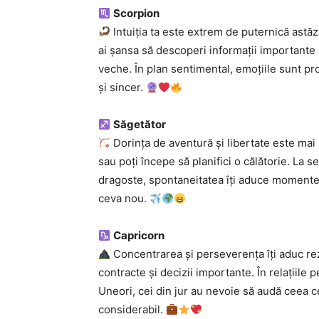
Scorpion
Intuiția ta este extrem de puternică astăzi.
ai șansa să descoperi informații importante 
veche. În plan sentimental, emoțiile sunt pro
și sincer.
Săgetător
Dorința de aventură și libertate este mai 
sau poți începe să planifici o călătorie. La se
dragoste, spontaneitatea îți aduce momente 
ceva nou.
Capricorn
Concentrarea și perseverența îți aduc rez
contracte și decizii importante. În relațiile
Uneori, cei din jur au nevoie să audă ceea ce
considerabil.