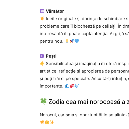
Vărsător
Ideile originale și dorința de schimbare s
probleme care îi blochează pe ceilalți. În dr
interesantă îți poate capta atenția. Ai grijă s
pentru nou.
Pești
Sensibilitatea și imaginația îți oferă inspir
artistice, reflecție și apropierea de persoan
și poți trăi clipe speciale. Ascultă-ți intuiția,
importante.
Zodia cea mai norocoasă a zi
Norocul, carisma și oportunitățile se aliniaz