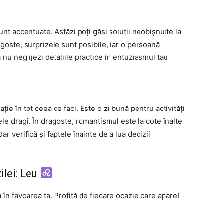
unt accentuate. Astăzi poți găsi soluții neobișnuite la
agoste, surprizele sunt posibile, iar o persoană
ă nu neglijezi detaliile practice în entuziasmul tău
ație în tot ceea ce faci. Este o zi bună pentru activități
ele dragi. În dragoste, romantismul este la cote înalte
 dar verifică și faptele înainte de a lua decizii
lei: Leu
ă în favoarea ta. Profită de fiecare ocazie care apare!