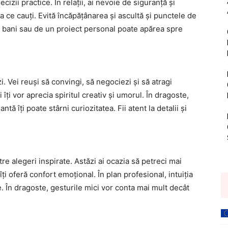
ecizii practice. În relații, ai nevoie de siguranță și
eea ce cauți. Evită încăpățânarea și ascultă și punctele de
e bani sau de un proiect personal poate apărea spre
 Vei reuși să convingi, să negociezi și să atragi
i îți vor aprecia spiritul creativ și umorul. În dragoste,
tă îți poate stârni curiozitatea. Fii atent la detalii și
re alegeri inspirate. Astăzi ai ocazia să petreci mai
ți oferă confort emoțional. În plan profesional, intuiția
e. În dragoste, gesturile mici vor conta mai mult decât