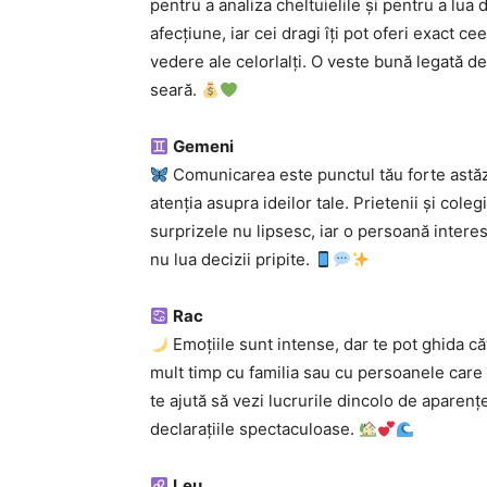
pentru a analiza cheltuielile și pentru a lua d
afecțiune, iar cei dragi îți pot oferi exact c
vedere ale celorlalți. O veste bună legată d
seară.
Gemeni
Comunicarea este punctul tău forte astăzi.
atenția asupra ideilor tale. Prietenii și colegi
surprizele nu lipsesc, iar o persoană interesan
nu lua decizii pripite.
Rac
Emoțiile sunt intense, dar te pot ghida căt
mult timp cu familia sau cu persoanele care î
te ajută să vezi lucrurile dincolo de aparenț
declarațiile spectaculoase.
Leu