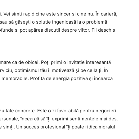
 Vei simți rapid cine este sincer și cine nu. În carieră,
sau să găsești o soluție ingenioasă la o problemă
funde și pot apărea discuții despre viitor. Fii deschis
mare ca de obicei. Poți primi o invitație interesantă
rviciu, optimismul tău îi motivează și pe ceilalți. În
memorabile. Profită de energia pozitivă și încearcă
ultate concrete. Este o zi favorabilă pentru negocieri,
 personale, încearcă să îți exprimi sentimentele mai des.
 simți. Un succes profesional îți poate ridica moralul