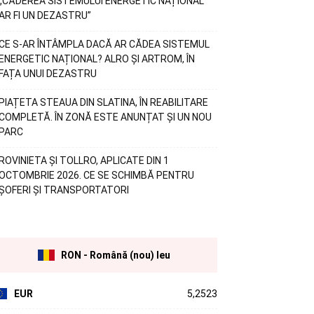
„CĂDEREA SISTEMULUI ENERGETIC NAȚIONAL
AR FI UN DEZASTRU”
CE S-AR ÎNTÂMPLA DACĂ AR CĂDEA SISTEMUL
ENERGETIC NAȚIONAL? ALRO ȘI ARTROM, ÎN
FAȚA UNUI DEZASTRU
PIAȚETA STEAUA DIN SLATINA, ÎN REABILITARE
COMPLETĂ. ÎN ZONĂ ESTE ANUNȚAT ȘI UN NOU
PARC
ROVINIETA ȘI TOLLRO, APLICATE DIN 1
OCTOMBRIE 2026. CE SE SCHIMBĂ PENTRU
ȘOFERI ȘI TRANSPORTATORI
RON - Română (nou) leu
EUR
5,2523