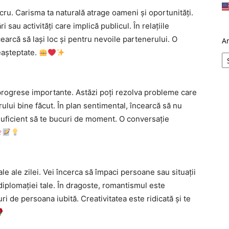
lucru. Carisma ta naturală atrage oameni și oportunități.
i sau activități care implică publicul. În relațiile
earcă să lași loc și pentru nevoile partenerului. O
A
eașteptate.
i progrese importante. Astăzi poți rezolva probleme care
rului bine făcut. În plan sentimental, încearcă să nu
suficient să te bucuri de moment. O conversație
le ale zilei. Vei încerca să împaci persoane sau situații
 diplomației tale. În dragoste, romantismul este
ri de persoana iubită. Creativitatea este ridicată și te