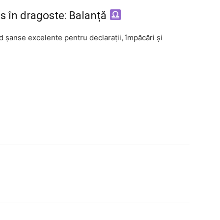
s în dragoste: Balanță
 șanse excelente pentru declarații, împăcări și