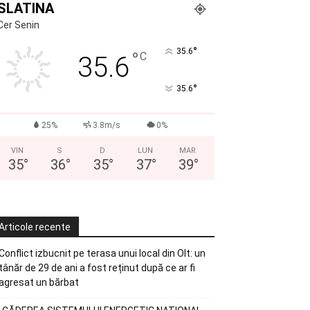
SLATINA
Cer Senin
°
35.6
°
C
35.6
°
35.6
25%
3.8m/s
0%
VIN
S
D
LUN
MAR
35
°
36
°
35
°
37
°
39
°
Articole recente
Conflict izbucnit pe terasa unui local din Olt: un
tânăr de 29 de ani a fost reținut după ce ar fi
agresat un bărbat