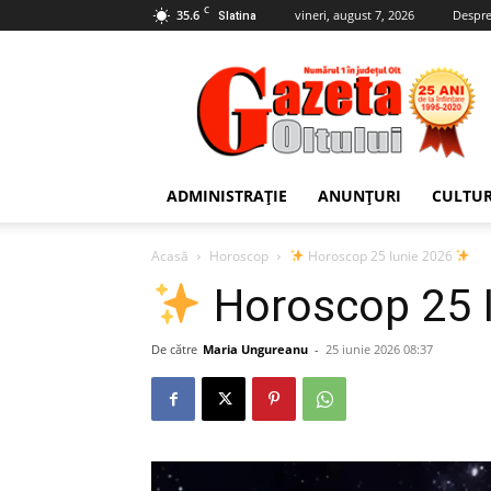
C
35.6
vineri, august 7, 2026
Despre
Slatina
Gazeta
Oltului
ADMINISTRAȚIE
ANUNȚURI
CULTU
Acasă
Horoscop
Horoscop 25 Iunie 2026
Horoscop 25 
De către
Maria Ungureanu
-
25 iunie 2026 08:37