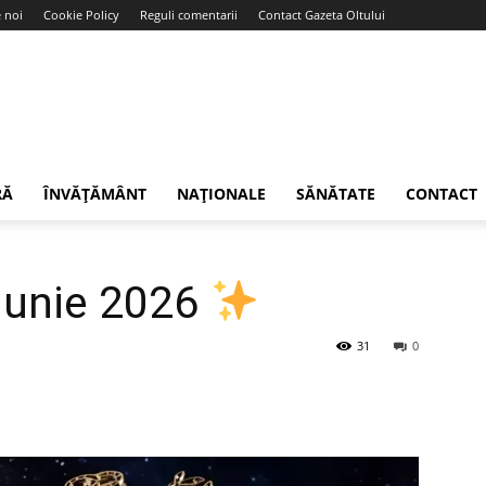
 noi
Cookie Policy
Reguli comentarii
Contact Gazeta Oltului
RĂ
ÎNVĂȚĂMÂNT
NAȚIONALE
SĂNĂTATE
CONTACT
Iunie 2026
31
0