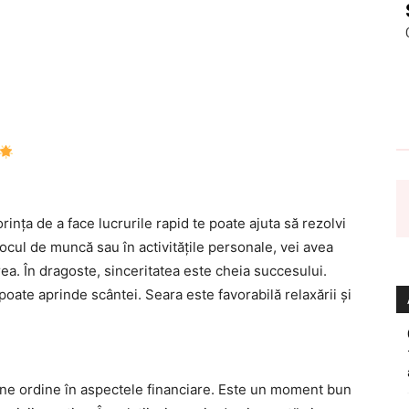
orința de a face lucrurile rapid te poate ajuta să rezolvi
cul de muncă sau în activitățile personale, vei avea
ea. În dragoste, sinceritatea este cheia succesului.
oate aprinde scântei. Seara este favorabilă relaxării și
 pune ordine în aspectele financiare. Este un moment bun