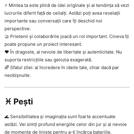
⚡ Mintea ta este plină de idei originale și ai tendința să vezi
lucrurile diferit față de ceilalți. Astăzi poți avea revelații
importante sau conversații care îți deschid noi
perspective.
🤝 Prietenii și colaborările joacă un rol important. Cineva îți
poate propune un proiect interesant.
❤️ În dragoste, ai nevoie de libertate și autenticitate. Nu
suporta restricțiile sau gelozia exagerată.
🌈 Sfatul zilei: ai încredere în ideile tale, chiar dacă par
neobișnuite.
♓ Pești
🌊 Sensibilitatea și imaginația sunt foarte accentuate
astăzi. Vei simți profund energiile celor din jur și ai nevoie
de momente de liniște pentru a-ți încărca bateriile.