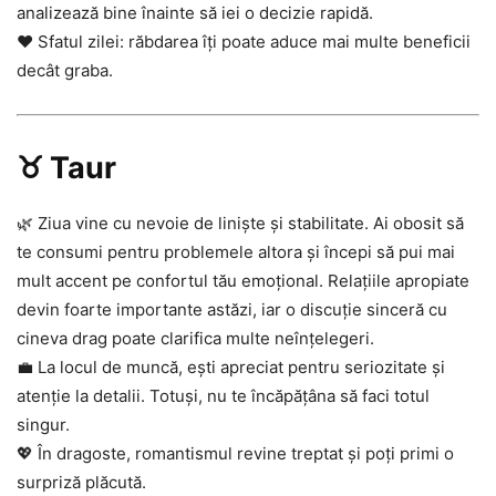
analizează bine înainte să iei o decizie rapidă.
❤️ Sfatul zilei: răbdarea îți poate aduce mai multe beneficii
decât graba.
♉ Taur
🌿 Ziua vine cu nevoie de liniște și stabilitate. Ai obosit să
te consumi pentru problemele altora și începi să pui mai
mult accent pe confortul tău emoțional. Relațiile apropiate
devin foarte importante astăzi, iar o discuție sinceră cu
cineva drag poate clarifica multe neînțelegeri.
💼 La locul de muncă, ești apreciat pentru seriozitate și
atenție la detalii. Totuși, nu te încăpățâna să faci totul
singur.
💖 În dragoste, romantismul revine treptat și poți primi o
surpriză plăcută.