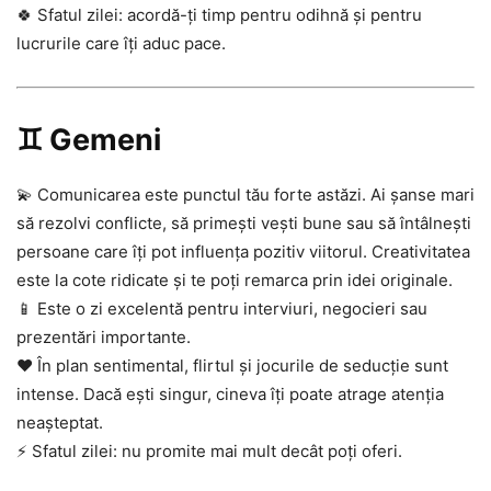
🍀 Sfatul zilei: acordă-ți timp pentru odihnă și pentru
lucrurile care îți aduc pace.
♊ Gemeni
💫 Comunicarea este punctul tău forte astăzi. Ai șanse mari
să rezolvi conflicte, să primești vești bune sau să întâlnești
persoane care îți pot influența pozitiv viitorul. Creativitatea
este la cote ridicate și te poți remarca prin idei originale.
📱 Este o zi excelentă pentru interviuri, negocieri sau
prezentări importante.
❤️ În plan sentimental, flirtul și jocurile de seducție sunt
intense. Dacă ești singur, cineva îți poate atrage atenția
neașteptat.
⚡ Sfatul zilei: nu promite mai mult decât poți oferi.