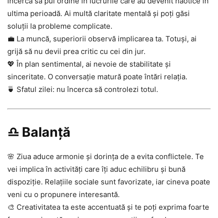
încerca să pui ordine în lucrurile care au devenit haotice în
ultima perioadă. Ai multă claritate mentală și poți găsi
soluții la probleme complicate.
💼 La muncă, superiorii observă implicarea ta. Totuși, ai
grijă să nu devii prea critic cu cei din jur.
💖 În plan sentimental, ai nevoie de stabilitate și
sinceritate. O conversație matură poate întări relația.
🍵 Sfatul zilei: nu încerca să controlezi totul.
♎ Balanță
🌸 Ziua aduce armonie și dorința de a evita conflictele. Te
vei implica în activități care îți aduc echilibru și bună
dispoziție. Relațiile sociale sunt favorizate, iar cineva poate
veni cu o propunere interesantă.
🎨 Creativitatea ta este accentuată și te poți exprima foarte