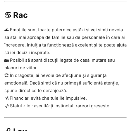
♋ Rac
🌊 Emoțiile sunt foarte puternice astăzi și vei simți nevoia
să stai mai aproape de familie sau de persoanele în care ai
încredere. Intuiția ta funcționează excelent și te poate ajuta
să iei decizii inspirate.
🏡 Posibil să apară discuții legate de casă, mutare sau
planuri de viitor.
💞 În dragoste, ai nevoie de afecțiune și siguranță
emoțională. Dacă simți că nu primești suficientă atenție,
spune direct ce te deranjează.
💰 Financiar, evită cheltuielile impulsive.
🌙 Sfatul zilei: ascultă-ți instinctul, rareori greșește.