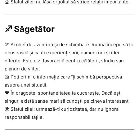
🔮 Sfatul zilei: nu lăsa orgoliul să strice relații importante.
♐ Săgetător
🏹 Ai chef de aventură și de schimbare. Rutina începe să te
obosească și cauți experiențe noi, oameni noi și idei
diferite. Este o zi favorabilă pentru călătorii, studiu sau
planuri de viitor.
📖 Poți primi o informație care îți schimbă perspectiva
asupra unei situații.
❤️ În dragoste, spontaneitatea ta cucerește. Dacă ești
singur, există șanse mari să cunoști pe cineva interesant.
🌍 Sfatul zilei: urmează-ți curiozitatea, dar nu ignora
responsabilitățile.