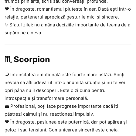
frumos prin artă, scris sau conversații profunde.
❤️ În dragoste, romantismul plutește în aer. Dacă ești într-o
relație, partenerul apreciază gesturile mici și sincere.
✨ Sfatul zilei: nu amâna deciziile importante de teama de a
supăra pe cineva.
♏ Scorpion
🦂 Intensitatea emoțională este foarte mare astăzi. Simți
nevoia să afli adevărul într-o anumită situație și nu te vei
opri până nu îl descoperi. Este o zi bună pentru
introspecție și transformare personală.
💼 Profesional, poți face progrese importante dacă îți
păstrezi calmul și nu reacționezi impulsiv.
❤️ În dragoste, pasiunea este puternică, dar pot apărea și
gelozii sau tensiuni. Comunicarea sinceră este cheia.