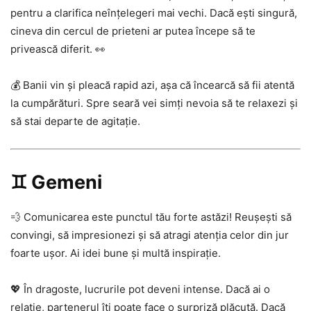
pentru a clarifica neînțelegeri mai vechi. Dacă ești singură,
cineva din cercul de prieteni ar putea începe să te
privească diferit. 👀
💰 Banii vin și pleacă rapid azi, așa că încearcă să fii atentă
la cumpărături. Spre seară vei simți nevoia să te relaxezi și
să stai departe de agitație.
♊ Gemeni
💨 Comunicarea este punctul tău forte astăzi! Reușești să
convingi, să impresionezi și să atragi atenția celor din jur
foarte ușor. Ai idei bune și multă inspirație.
💖 În dragoste, lucrurile pot deveni intense. Dacă ai o
relație, partenerul îți poate face o surpriză plăcută. Dacă