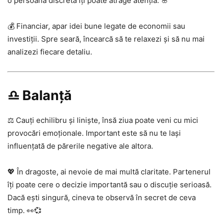
o persoană discretă îți poate atrage atenția. 🌸
💰 Financiar, apar idei bune legate de economii sau
investiții. Spre seară, încearcă să te relaxezi și să nu mai
analizezi fiecare detaliu.
♎ Balanță
⚖️ Cauți echilibru și liniște, însă ziua poate veni cu mici
provocări emoționale. Important este să nu te lași
influențată de părerile negative ale altora.
💖 În dragoste, ai nevoie de mai multă claritate. Partenerul
îți poate cere o decizie importantă sau o discuție serioasă.
Dacă ești singură, cineva te observă în secret de ceva
timp. 👀💞