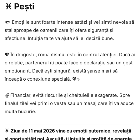
♓ Pești
🐟 Emoțiile sunt foarte intense astăzi și vei simți nevoia să
stai aproape de oamenii care îți oferă siguranță și
afecțiune. Intuiția ta te va ajuta să iei decizii bune.
💖 În dragoste, romantismul este în centrul atenției. Dacă ai
o relație, partenerul îți poate face o declarație sau un gest
emoționant. Dacă ești singură, există șanse mari să
înceapă o conexiune specială. 💖✨
💰 Financiar, evită riscurile și cheltuielile exagerate. Spre
finalul zilei vei primi o veste sau un mesaj care îți va aduce
multă bucurie.
🌟
Ziua de 11 mai 2026 vine cu emoții puternice, revelații
și oportunități noi. Ascultă-ți intuiția și profită de energia