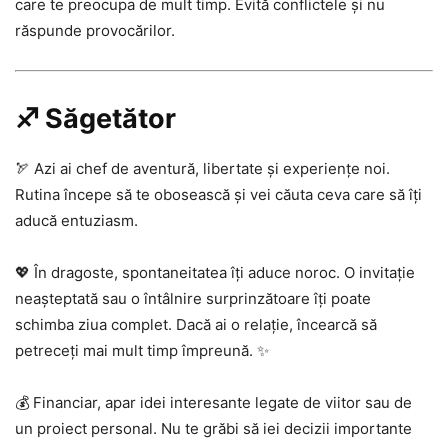
care te preocupa de mult timp. Evită conflictele și nu
răspunde provocărilor.
♐ Săgetător
🏹 Azi ai chef de aventură, libertate și experiențe noi.
Rutina începe să te obosească și vei căuta ceva care să îți
aducă entuziasm.
💖 În dragoste, spontaneitatea îți aduce noroc. O invitație
neașteptată sau o întâlnire surprinzătoare îți poate
schimba ziua complet. Dacă ai o relație, încearcă să
petreceți mai mult timp împreună. ✨
💰 Financiar, apar idei interesante legate de viitor sau de
un proiect personal. Nu te grăbi să iei decizii importante