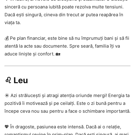
sinceră cu persoana iubită poate rezolva multe tensiuni.
Dacă ești singură, cineva din trecut ar putea reapărea în
viața ta.
💰 Pe plan financiar, este bine să nu împrumuți bani și să fii
atentă la acte sau documente. Spre seară, familia îți va
aduce liniște și confort. 🏡
♌ Leu
☀️ Azi strălucești și atragi atenția oriunde mergi! Energia ta
pozitivă îi motivează și pe ceilalți. Este o zi bună pentru a
începe ceva nou sau pentru a face o schimbare importantă.
💖 În dragoste, pasiunea este intensă. Dacă ai o relație,
romantismul revine în prim-plan. Dacă ești singură, ai mari