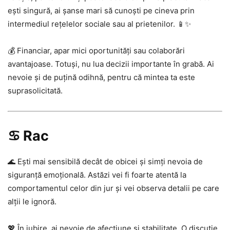
ești singură, ai șanse mari să cunoști pe cineva prin
intermediul rețelelor sociale sau al prietenilor. 📱✨
💰 Financiar, apar mici oportunități sau colaborări
avantajoase. Totuși, nu lua decizii importante în grabă. Ai
nevoie și de puțină odihnă, pentru că mintea ta este
suprasolicitată.
♋ Rac
🌊 Ești mai sensibilă decât de obicei și simți nevoia de
siguranță emoțională. Astăzi vei fi foarte atentă la
comportamentul celor din jur și vei observa detalii pe care
alții le ignoră.
💖 În iubire, ai nevoie de afecțiune și stabilitate. O discuție