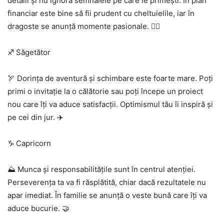
detalii și nu ignora semnalele pe care le primești. În plan
financiar este bine să fii prudent cu cheltuielile, iar în
dragoste se anunță momente pasionale. ❤️‍🔥
♐ Săgetător
🏹 Dorința de aventură și schimbare este foarte mare. Poți
primi o invitație la o călătorie sau poți începe un proiect
nou care îți va aduce satisfacții. Optimismul tău îi inspiră și
pe cei din jur. ✈️
♑ Capricorn
⛰️ Munca și responsabilitățile sunt în centrul atenției.
Perseverența ta va fi răsplătită, chiar dacă rezultatele nu
apar imediat. În familie se anunță o veste bună care îți va
aduce bucurie. 🤝