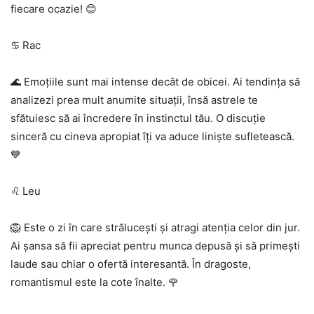
fiecare ocazie! 😊
♋ Rac
🌊 Emoțiile sunt mai intense decât de obicei. Ai tendința să
analizezi prea mult anumite situații, însă astrele te
sfătuiesc să ai încredere în instinctul tău. O discuție
sinceră cu cineva apropiat îți va aduce liniște sufletească.
💙
♌ Leu
🦁 Este o zi în care strălucești și atragi atenția celor din jur.
Ai șansa să fii apreciat pentru munca depusă și să primești
laude sau chiar o ofertă interesantă. În dragoste,
romantismul este la cote înalte. 🌹