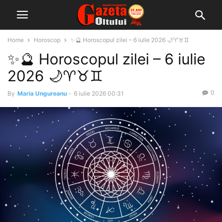
Home
Horoscop
✨🔮 Horoscopul zilei – 6 iulie 2026 🌙♈♉♊
✨🔮 Horoscopul zilei – 6 iulie
2026 🌙♈♉♊
0
By
Maria Ungureanu
-
6 iulie 2026 00:31