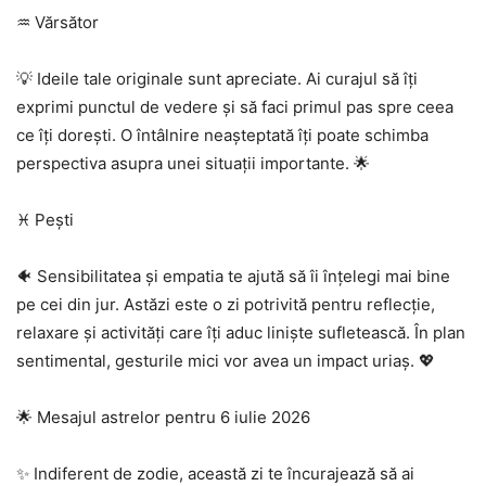
♒ Vărsător
💡 Ideile tale originale sunt apreciate. Ai curajul să îți
exprimi punctul de vedere și să faci primul pas spre ceea
ce îți dorești. O întâlnire neașteptată îți poate schimba
perspectiva asupra unei situații importante. 🌟
♓ Pești
🐠 Sensibilitatea și empatia te ajută să îi înțelegi mai bine
pe cei din jur. Astăzi este o zi potrivită pentru reflecție,
relaxare și activități care îți aduc liniște sufletească. În plan
sentimental, gesturile mici vor avea un impact uriaș. 💖
🌟 Mesajul astrelor pentru 6 iulie 2026
✨ Indiferent de zodie, această zi te încurajează să ai