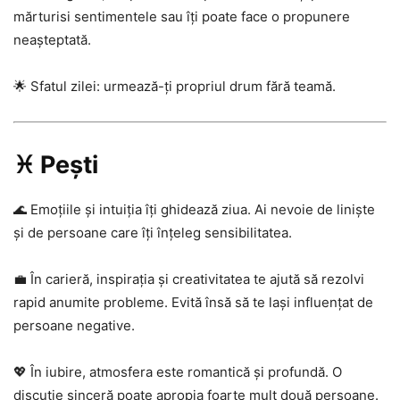
mărturisi sentimentele sau îți poate face o propunere
neașteptată.
🌟 Sfatul zilei: urmează-ți propriul drum fără teamă.
♓ Pești
🌊 Emoțiile și intuiția îți ghidează ziua. Ai nevoie de liniște
și de persoane care îți înțeleg sensibilitatea.
💼 În carieră, inspirația și creativitatea te ajută să rezolvi
rapid anumite probleme. Evită însă să te lași influențat de
persoane negative.
💖 În iubire, atmosfera este romantică și profundă. O
discuție sinceră poate apropia foarte mult două persoane.