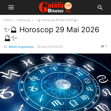
Home
Horoscop
✨🔮 Horoscop 29 Mai 2026 🔮✨
✨🔮 Horoscop 29 Mai 2026
🔮✨
0
By
Maria Ungureanu
-
29 mai 2026 09:23