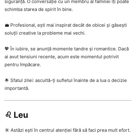
siguranță. O conversație cu un membru al familiei îți poate
schimba starea de spirit în bine.
💼 Profesional, ești mai inspirat decât de obicei și găsești
soluții creative la probleme mai vechi.
💖 În iubire, se anunță momente tandre și romantice. Dacă
ai avut tensiuni recente, acum este momentul potrivit
pentru împăcare.
🌟 Sfatul zilei: ascultă-ți sufletul înainte de a lua o decizie
importantă.
♌ Leu
☀️ Astăzi ești în centrul atenției fără să faci prea mult efort.