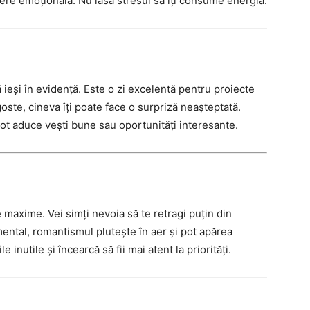
ere emoțională. Nu lăsa stresul să îți consume energia.
să ieși în evidență. Este o zi excelentă pentru proiecte
goste, cineva îți poate face o surpriză neașteptată.
i pot aduce vești bune sau oportunități interesante.
e maxime. Vei simți nevoia să te retragi puțin din
ntimental, romantismul plutește în aer și pot apărea
 inutile și încearcă să fii mai atent la priorități.