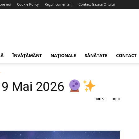
pre noi
Cookie Policy
Reguli comentarii
Contact Gazeta Oltului
RĂ
ÎNVĂȚĂMÂNT
NAȚIONALE
SĂNĂTATE
CONTACT
19 Mai 2026
51
0