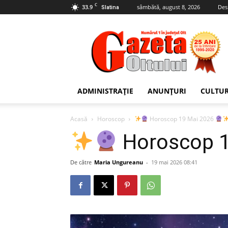
C
33.9
sâmbătă, august 8, 2026
Des
Slatina
Gazeta
Oltului
ADMINISTRAȚIE
ANUNȚURI
CULTU
Acasă
Horoscop
Horoscop 19 Mai 2026
Horoscop 
De către
Maria Ungureanu
-
19 mai 2026 08:41