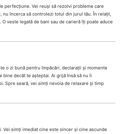
de perfecțiune. Vei reuși să rezolvi probleme care
nu încerca să controlezi totul din jurul tău. În relații,
. O veste legată de bani sau de carieră îți poate aduce
ste o zi bună pentru împăcări, declarații și momente
bine decât te așteptai. Ai grijă însă să nu îi
oi. Spre seară, vei simți nevoia de relaxare și timp
i. Vei simți imediat cine este sincer și cine ascunde