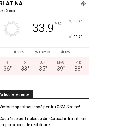
SLATINA
Cer Senin
°
33.9
°
C
33.9
°
33.9
33%
1.4m/s
8%
S
D
LUN
MAR
MIE
36
°
33
°
35
°
39
°
38
°
Articole recente
Victorie spectaculoasă pentru CSM Slatina!
Casa Nicolae Titulescu din Caracal intră într-un
amplu proces de reabilitare