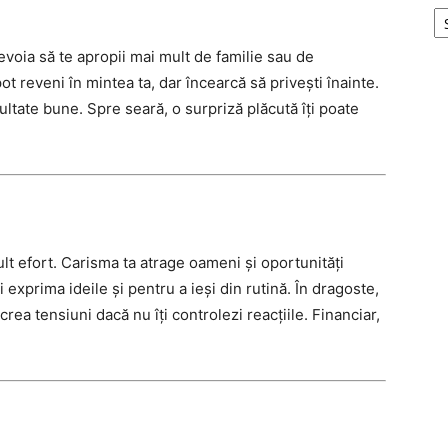
nevoia să te apropii mai mult de familie sau de
ot reveni în mintea ta, dar încearcă să privești înainte.
ultate bune. Spre seară, o surpriză plăcută îți poate
ult efort. Carisma ta atrage oameni și oportunități
exprima ideile și pentru a ieși din rutină. În dragoste,
rea tensiuni dacă nu îți controlezi reacțiile. Financiar,