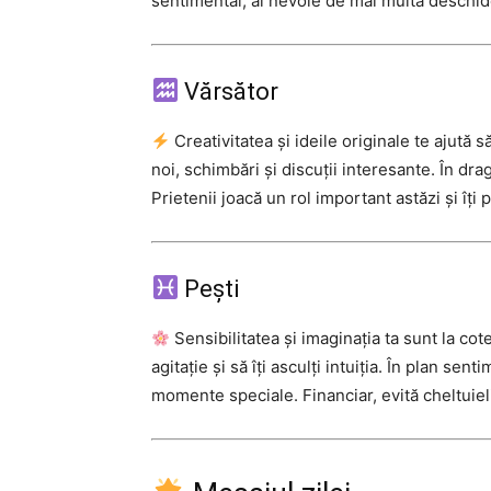
sentimental, ai nevoie de mai multă deschid
Vărsător
Creativitatea și ideile originale te ajută 
noi, schimbări și discuții interesante. În dra
Prietenii joacă un rol important astăzi și îț
Pești
Sensibilitatea și imaginația ta sunt la cot
agitație și să îți asculți intuiția. În plan se
momente speciale. Financiar, evită cheltuielile