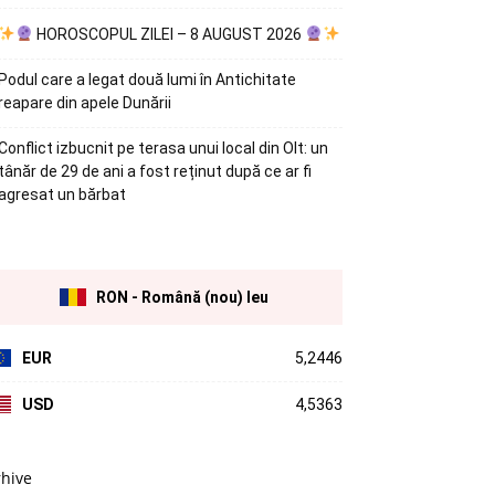
HOROSCOPUL ZILEI – 8 AUGUST 2026
Podul care a legat două lumi în Antichitate
reapare din apele Dunării
Conflict izbucnit pe terasa unui local din Olt: un
tânăr de 29 de ani a fost reținut după ce ar fi
agresat un bărbat
RON - Română (nou) leu
EUR
5,2446
USD
4,5363
rhive