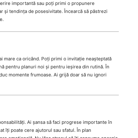
perire importantă sau poți primi o propunere
r și tendința de posesivitate. Încearcă să păstrezi
e.
 mare ca oricând. Poți primi o invitație neașteptată
ă pentru planuri noi și pentru ieșirea din rutină. În
 aduc momente frumoase. Ai grijă doar să nu ignori
onsabilități. Ai șansa să faci progrese importante în
t îți poate cere ajutorul sau sfatul. În plan