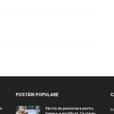
POSTĂRI POPULARE
C
în
Vârsta de pensionare pentru
Po
..
femei s-a modificat. Ce stagiu