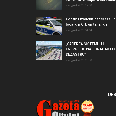
7 august 2026 17:08
Conflict izbucnit pe terasa un
local din Olt: un tânăr de...
7 august 2026 14:14
„CĂDEREA SISTEMULUI
ENERGETIC NAȚIONAL AR FI 
DEZASTRU”
7 august 2026 13:38
DES