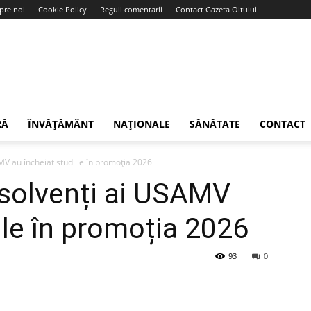
pre noi
Cookie Policy
Reguli comentarii
Contact Gazeta Oltului
RĂ
ÎNVĂȚĂMÂNT
NAȚIONALE
SĂNĂTATE
CONTACT
MV au încheiat studiile în promoția 2026
bsolvenți ai USAMV
ile în promoția 2026
93
0