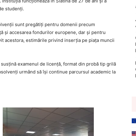
Instituția funcționează în Slatina de 27 de ani și a
de studenți.
olvenții sunt pregătiți pentru domenii precum
nță și accesarea fondurilor europene, dar și pentru
it acestora, estimările privind inserția pe piața muncii
ă susțină examenul de licență, format din probă tip grilă
 absolvenți urmând să își continue parcursul academic la