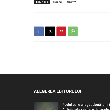
ETICHETE
slatina
Usamv
ALEGEREA EDITORULUI
Podul care a legat două lumi 
Antichitate reapare din apele.