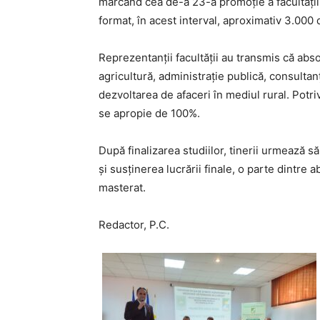
marcând cea de-a 23-a promoție a facultății. 
format, în acest interval, aproximativ 3.000 
Reprezentanții facultății au transmis că abs
agricultură, administrație publică, consulta
dezvoltarea de afaceri în mediul rural. Potriv
se apropie de 100%.
După finalizarea studiilor, tinerii urmează s
și susținerea lucrării finale, o parte dintre
masterat.
Redactor, P.C.