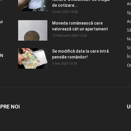
A
de cotizare...
3 iulie 2023 10:06
S
Ad
ui
Moneda românească care
valorează cât un apartament
S
13 februarie 2024 12:26
N
So
Se modifică data la care intră
UN
În
pensiile românilor!
7 mai 2023 10:18
Om
PRE NOI
U