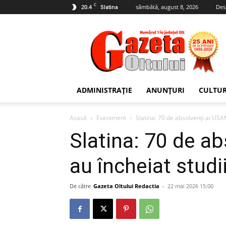
C
20.4
sâmbătă, august 8, 2026
Des
Slatina
Gazeta
Oltului
ADMINISTRAȚIE
ANUNȚURI
CULTU
Acasă
Eveniment
Slatina: 70 de absolvenți ai USA
Slatina: 70 de a
au încheiat studi
De către
Gazeta Oltului Redactia
-
22 mai 2026 15:00