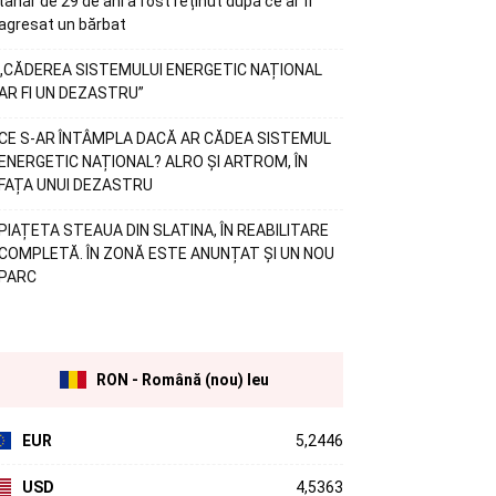
tânăr de 29 de ani a fost reținut după ce ar fi
agresat un bărbat
„CĂDEREA SISTEMULUI ENERGETIC NAȚIONAL
AR FI UN DEZASTRU”
CE S-AR ÎNTÂMPLA DACĂ AR CĂDEA SISTEMUL
ENERGETIC NAȚIONAL? ALRO ȘI ARTROM, ÎN
FAȚA UNUI DEZASTRU
PIAȚETA STEAUA DIN SLATINA, ÎN REABILITARE
COMPLETĂ. ÎN ZONĂ ESTE ANUNȚAT ȘI UN NOU
PARC
RON - Română (nou) leu
EUR
5,2446
USD
4,5363