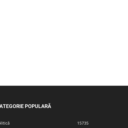
ATEGORIE POPULARĂ
litică
15735