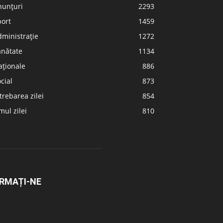
nunțuri
2293
port
1459
ministrație
1272
ănătate
1134
aționale
886
cial
873
trebarea zilei
854
ul zilei
810
RMAȚI-NE