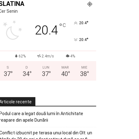
SLATINA
Cer Senin
°
20.4
°
C
20.4
°
20.4
62%
2.4m/s
4%
S
D
LUN
MAR
MIE
37
°
34
°
37
°
40
°
38
°
Articole recente
Podul care a legat două lumi în Antichitate
reapare din apele Dunării
Conflict izbucnit pe terasa unui local din Olt: un