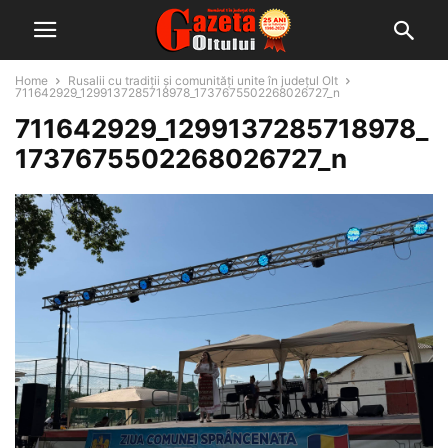
Home
Rusalii cu tradiții și comunități unite în județul Olt
711642929_1299137285718978_1737675502268026727_n
711642929_1299137285718978_
1737675502268026727_n