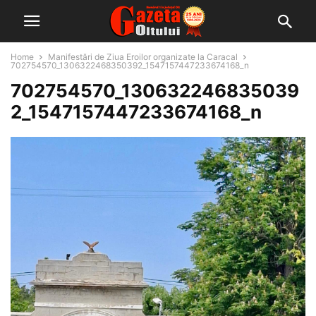
Home
Manifestări de Ziua Eroilor organizate la Caracal
702754570_1306322468350392_1547157447233674168_n
702754570_130632246835039
2_1547157447233674168_n