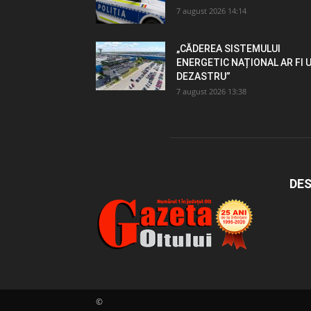
7 august 2026 14:14
„CĂDEREA SISTEMULUI
ENERGETIC NAȚIONAL AR FI 
DEZASTRU”
7 august 2026 13:38
DES
©