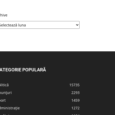
rhive
ATEGORIE POPULARĂ
litică
15735
nunțuri
2293
port
1459
ministrație
1272