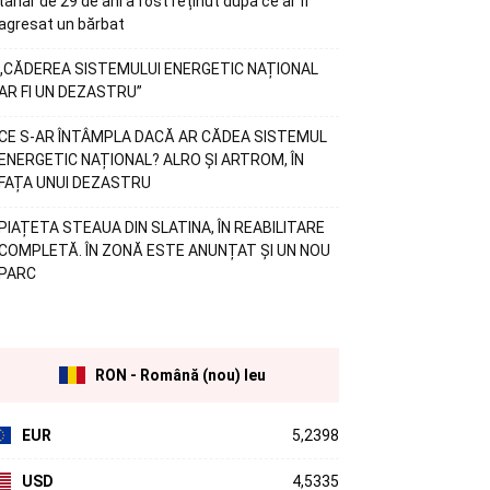
tânăr de 29 de ani a fost reținut după ce ar fi
agresat un bărbat
„CĂDEREA SISTEMULUI ENERGETIC NAȚIONAL
AR FI UN DEZASTRU”
CE S-AR ÎNTÂMPLA DACĂ AR CĂDEA SISTEMUL
ENERGETIC NAȚIONAL? ALRO ȘI ARTROM, ÎN
FAȚA UNUI DEZASTRU
PIAȚETA STEAUA DIN SLATINA, ÎN REABILITARE
COMPLETĂ. ÎN ZONĂ ESTE ANUNȚAT ȘI UN NOU
PARC
RON - Română (nou) leu
EUR
5,2398
USD
4,5335