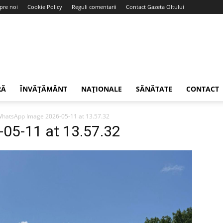
pre noi
Cookie Policy
Reguli comentarii
Contact Gazeta Oltului
RĂ
ÎNVĂȚĂMÂNT
NAȚIONALE
SĂNĂTATE
CONTACT
hatsApp Image 2026-05-11 at 13.57.32
05-11 at 13.57.32