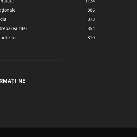
ănătate
1134
aționale
886
cial
873
trebarea zilei
854
ul zilei
810
RMAȚI-NE