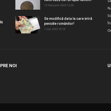
S
13 februarie 2024 12:26
N
So
Se modifică data la care intră
UN
În
pensiile românilor!
7 mai 2023 10:18
Om
PRE NOI
U