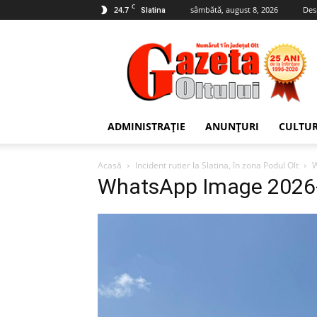
C
24.7
sâmbătă, august 8, 2026
Des
Slatina
Gazeta
Oltului
ADMINISTRAȚIE
ANUNȚURI
CULTU
Acasă
Incident rutier la Slatina, în zona Podul Olt
W
WhatsApp Image 2026-