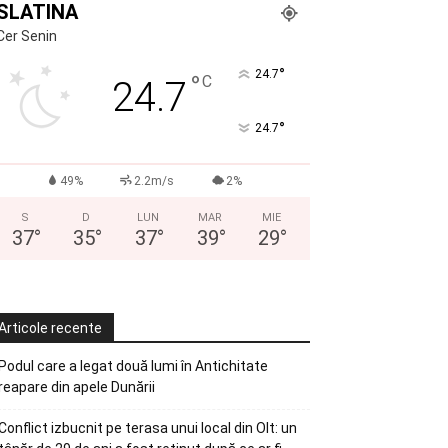
SLATINA
Cer Senin
°
24.7
°
C
24.7
°
24.7
49%
2.2m/s
2%
S
D
LUN
MAR
MIE
37
°
35
°
37
°
39
°
29
°
Articole recente
Podul care a legat două lumi în Antichitate
reapare din apele Dunării
Conflict izbucnit pe terasa unui local din Olt: un