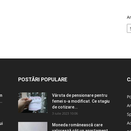
A
POSTĂRI POPULARE
C
în
Vârsta de pensionare pentru
Po
..
femei s-a modificat. Ce stagiu
A
de cotizare...
3 iulie 2023 10:06
S
Ad
ui
Moneda românească care
valorează cât un apartament