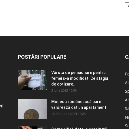
POSTĂRI POPULARE
C
Vârsta de pensionare pentru
Po
femei s-a modificat. Ce stagiu
A
de cotizare...
3 iulie 2023 10:06
S
Ad
Moneda românească care
și
valorează cât un apartament
S
13 februarie 2024 12:26
N
So