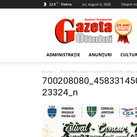
C
22.8
joi, august 6, 2026
Despre no
Slatina
Gazeta
Oltului
ADMINISTRAȚIE
ANUNȚURI
CULTU
Acasă
„Floare de Castan” revine la Piatra-Olt: ediția
700208080_45833145
23324_n