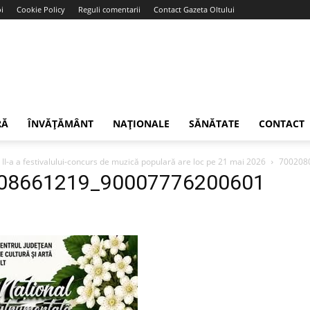
i
Cookie Policy
Reguli comentarii
Contact Gazeta Oltului
RĂ
ÎNVĂȚĂMÂNT
NAȚIONALE
SĂNĂTATE
CONTACT
 a II-a a festivalului-concurs de muzică populară are loc pe 21 mai 2026
700208
08661219_90007776200601