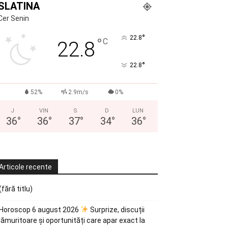
SLATINA
Cer Senin
°
22.8
°
C
22.8
°
22.8
52%
2.9m/s
0%
J
VIN
S
D
LUN
36
°
36
°
37
°
34
°
36
°
Articole recente
(fără titlu)
Horoscop 6 august 2026
Surprize, discuții
lămuritoare și oportunități care apar exact la