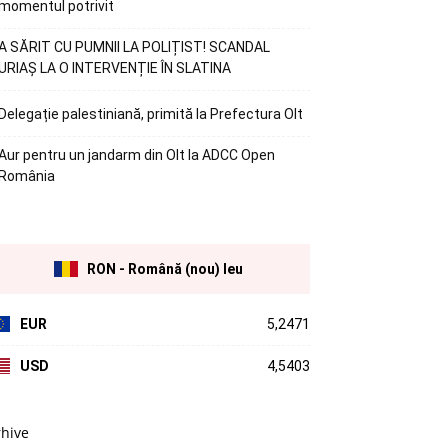
momentul potrivit
A SĂRIT CU PUMNII LA POLIȚIST! SCANDAL
URIAȘ LA O INTERVENȚIE ÎN SLATINA
Delegație palestiniană, primită la Prefectura Olt
Aur pentru un jandarm din Olt la ADCC Open
România
RON - Română (nou) leu
EUR
5,2471
USD
4,5403
rhive