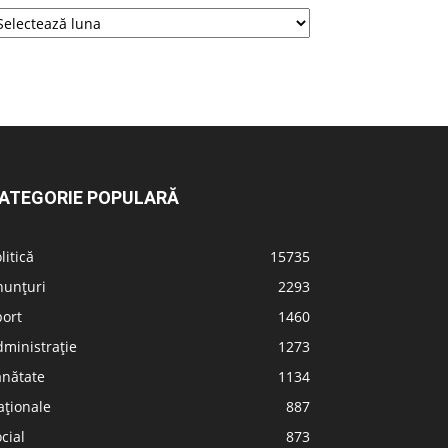
ATEGORIE POPULARĂ
litică
15735
nunțuri
2293
port
1460
ministrație
1273
ănătate
1134
aționale
887
cial
873