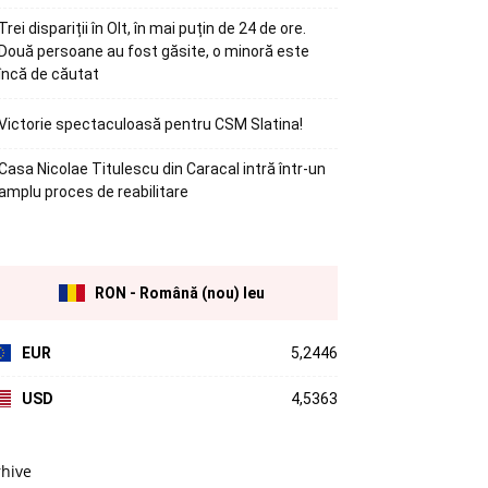
Trei dispariții în Olt, în mai puțin de 24 de ore.
Două persoane au fost găsite, o minoră este
încă de căutat
Victorie spectaculoasă pentru CSM Slatina!
Casa Nicolae Titulescu din Caracal intră într-un
amplu proces de reabilitare
RON - Română (nou) leu
EUR
5,2446
USD
4,5363
rhive