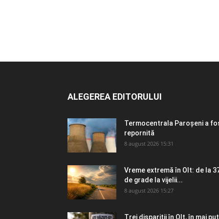
ALEGEREA EDITORULUI
Termocentrala Paroșeni a fo
repornită
8 august 2026 15:31
Vreme extremă în Olt: de la 3
de grade la vijelii...
8 august 2026 15:27
Trei dispariții în Olt, în mai puț