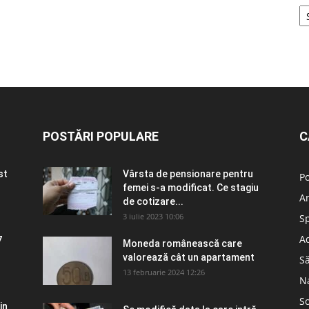
POSTĂRI POPULARE
C
st
Vârsta de pensionare pentru
Po
femei s-a modificat. Ce stagiu
A
de cotizare...
3 iulie 2023 10:06
S
Ad
7
Moneda românească care
valorează cât un apartament
S
13 februarie 2024 12:26
N
So
in