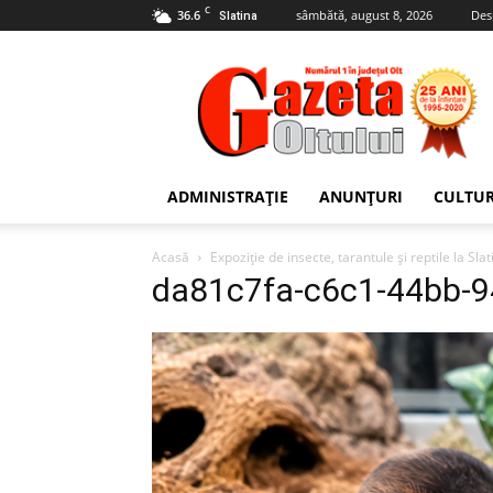
C
36.6
sâmbătă, august 8, 2026
Des
Slatina
Gazeta
Oltului
ADMINISTRAȚIE
ANUNȚURI
CULTU
Acasă
Expoziție de insecte, tarantule și reptile la Slat
da81c7fa-c6c1-44bb-