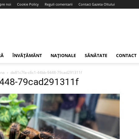
pre noi
Cookie Policy
Reguli comentarii
Contact Gazeta Oltului
RĂ
ÎNVĂȚĂMÂNT
NAȚIONALE
SĂNĂTATE
CONTACT
ina
da81c7fa-c6c1-44bb-9448-79cad291311f
9448-79cad291311f