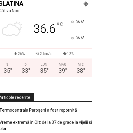
SLATINA
Câțiva Nori
°
36.6
°
C
36.6
°
36.6
26%
2.6m/s
12%
S
D
LUN
MAR
MIE
35
°
33
°
35
°
39
°
38
°
Articole recente
Termocentrala Paroșeni a fost repornită
Vreme extremă în Olt: de la 37 de grade la vijelii și
ploi