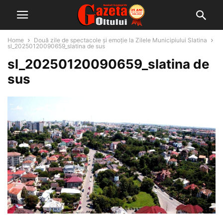
Home
Două zile de spectacole și emoție la Zilele Municipiului Slatina
sl_20250120090659_slatina de sus
sl_20250120090659_slatina de
sus