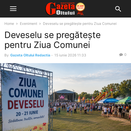
Home
Eveniment
Deveselu se pregătește pentru Ziua Comunei
Deveselu se pregătește
pentru Ziua Comunei
0
By
Gazeta Oltului Redactia
-
15 iunie 2026 11:33