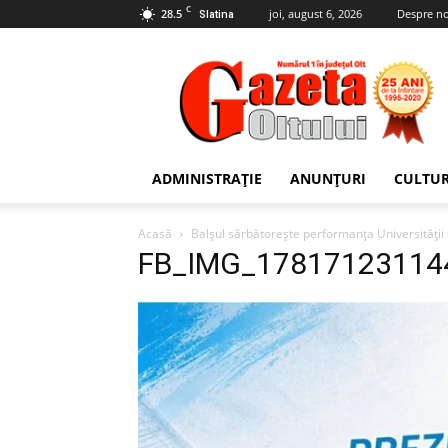
C
28.5
joi, august 6, 2026
Despre no
Slatina
Gazeta
Oltului
ADMINISTRAȚIE
ANUNȚURI
CULTU
Acasă
Balșul sărbătorește performanța Universității 
FB_IMG_17817123114