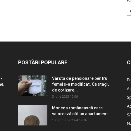
A
POSTĂRI POPULARE
C
r-
Vârsta de pensionare pentru
Po
ne,
femei s-a modificat. Ce stagiu
A
de cotizare...
3 iulie 2023 10:06
S
Ad
n
Moneda românească care
valorează cât un apartament
S
13 februarie 2024 12:26
N