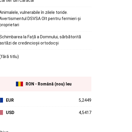
cartier din Caracal
Animalele, vulnerabile în zilele toride.
Avertismentul DSVSA Olt pentru fermieri și
proprietari
Schimbarea la Față a Domnului, sărbătorită
astăzi de credincioșii ortodocși
(fără titlu)
RON - Română (nou) leu
EUR
5,2449
USD
4,5417