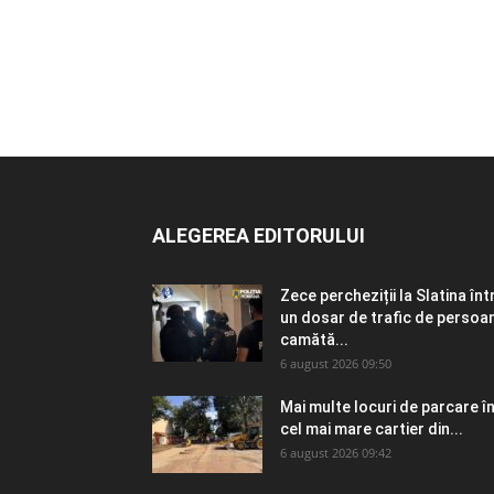
ALEGEREA EDITORULUI
Zece percheziții la Slatina înt
un dosar de trafic de persoa
camătă...
6 august 2026 09:50
Mai multe locuri de parcare î
cel mai mare cartier din...
6 august 2026 09:42