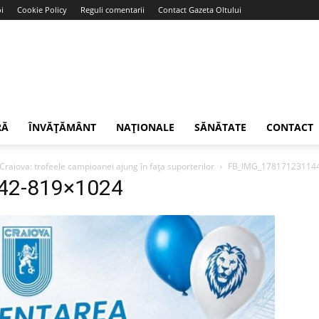
i
Cookie Policy
Reguli comentarii
Contact Gazeta Oltului
RĂ
ÎNVĂȚĂMÂNT
NAȚIONALE
SĂNĂTATE
CONTACT
Craiova: trofeele campioanei ajung în fața suporterilor
FB_IMG_17817123114
42-819×1024