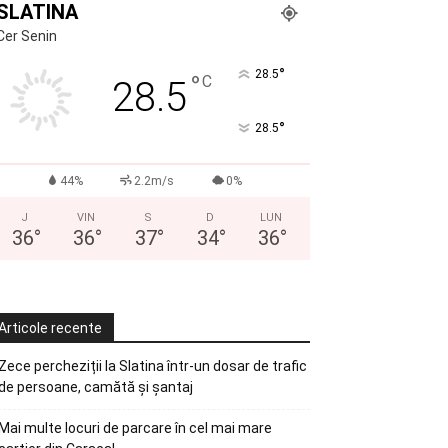
SLATINA
Cer Senin
°
28.5
°
C
28.5
°
28.5
44%
2.2m/s
0%
J
VIN
S
D
LUN
36
°
36
°
37
°
34
°
36
°
Articole recente
Zece percheziții la Slatina într-un dosar de trafic
de persoane, camătă și șantaj
Mai multe locuri de parcare în cel mai mare