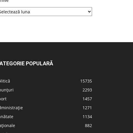
rhive
ATEGORIE POPULARĂ
litică
15735
nunțuri
2293
port
1457
ministrație
1271
ănătate
1134
aționale
882