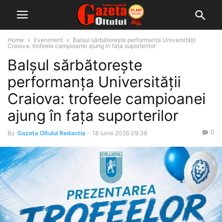
Home
Eveniment
Balșul sărbătorește performanța Universității
Craiova: trofeele campioanei ajung în fața suporterilor
Balșul sărbătorește
performanța Universității
Craiova: trofeele campioanei
ajung în fața suporterilor
0
By
Gazeta Oltului Redactia
-
18 iunie 2026 09:36